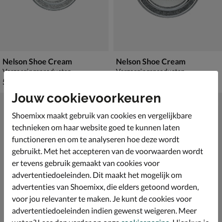
Nelson Shoe Cream
Nelson Shoe Cream
Verzorgingsproducten
Verzorgingsproducten
€ 5,99
€ 5,99
5
,
5
,
99
99
Jouw cookievoorkeuren
Shoemixx maakt gebruik van cookies en vergelijkbare
technieken om haar website goed te kunnen laten
functioneren en om te analyseren hoe deze wordt
gebruikt. Met het accepteren van de voorwaarden wordt
er tevens gebruik gemaakt van cookies voor
advertentiedoeleinden. Dit maakt het mogelijk om
advertenties van Shoemixx, die elders getoond worden,
voor jou relevanter te maken. Je kunt de cookies voor
advertentiedoeleinden indien gewenst weigeren. Meer