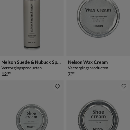
Nelson Suede & Nubuck Spray
Nelson Wax Cream
Verzorgingsproducten
Verzorgingsproducten
€ 12,99
€ 7,99
12
,
7
,
99
99