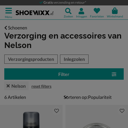
Gratis
verzending en retour*
Zoeken
Inloggen
Favorieten
Winkelmand
Menu
Schoenen
Verzorging en accessoires
van
Nelson
tegorieën over
Verzorgingsproducten
Inlegzolen
Filter
Nelson
reset filters
6 artikelen
6
Artikelen
Sorteren op: