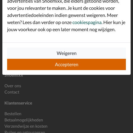
advertenties van Shoemixx, die elders getoond worden,
Schrijf je in voor de Shoemixx nieuwsbrief en ontvang €10,-
voor jou relevanter te maken. Je kunt de cookies voor
*
welkomstkorting!
advertentiedoeleinden indien gewenst weigeren. Meer
weten? Lees dan verder op onze
cookiespagina
. Hier kun je
jouw voorkeur ook op een later moment nog wijzigen.
E-mailadres
Inschrijven
Wil je ons volgen?
Weigeren
Accepteren
Shoemixx
Over ons
Contact
Klantenservice
Bestellen
Betaalmogelijkheden
Verzendwijze en kosten
Ruilen en retourneren