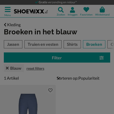
Gratis
verzending en retour*
Zoeken
Inloggen
Favorieten
Winkelmand
Menu
Kleding
Broeken
in het blauw
tegorieën over
Jassen
Truien en vesten
Shirts
Broeken
O
Filter
Blauw
reset filters
1 artikel
1
Artikel
Sorteren op: