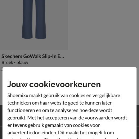
Skechers GoWalk Slip-In Evolution
Broek - blauw
van € 54,99 voor € 32,99
32
,
99
54
,
99
Jouw cookievoorkeuren
Shoemixx maakt gebruik van cookies en vergelijkbare
technieken om haar website goed te kunnen laten
functioneren en om te analyseren hoe deze wordt
Gratis
verzending en retour*
gebruikt. Met het accepteren van de voorwaarden wordt
Achteraf
betalen
er tevens gebruik gemaakt van cookies voor
advertentiedoeleinden. Dit maakt het mogelijk om
Altijd op de hoogte zijn?