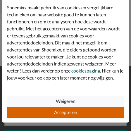
Shoemixx maakt gebruik van cookies en vergelijkbare
technieken om haar website goed te kunnen laten
Skechers GoWalk Allure
functioneren en om te analyseren hoe deze wordt
Jas - beige
gebruikt. Met het accepteren van de voorwaarden wordt
€ 139,99
139
,
99
er tevens gebruik gemaakt van cookies voor
advertentiedoeleinden. Dit maakt het mogelijk om
advertenties van Shoemixx, die elders getoond worden,
voor jou relevanter te maken. Je kunt de cookies voor
advertentiedoeleinden indien gewenst weigeren. Meer
weten? Lees dan verder op onze
cookiespagina
. Hier kun je
Gratis
verzending en retour*
jouw voorkeur ook op een later moment nog wijzigen.
Achteraf
betalen
Altijd op de hoogte zijn?
Weigeren
Schrijf je in voor de Shoemixx nieuwsbrief en ontvang €10,-
*
welkomstkorting!
Accepteren
E-mailadres