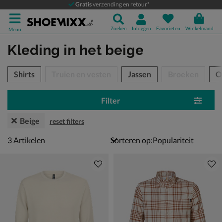
Gratis
verzending en retour*
Zoeken
Inloggen
Favorieten
Winkelmand
Menu
Kleding
in het beige
tegorieën over
Shirts
Truien en vesten
Jassen
Broeken
O
Filter
Beige
reset filters
3 artikelen
3
Artikelen
Sorteren op: