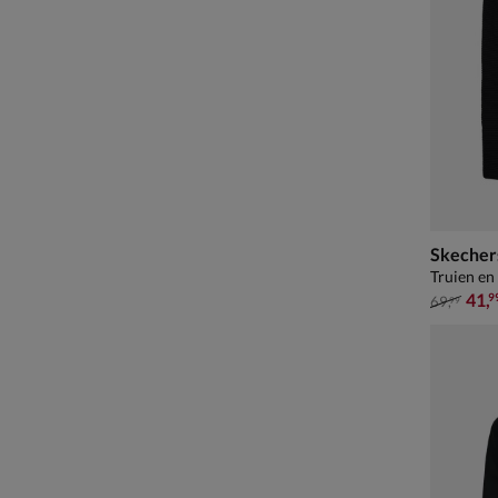
Skecher
Truien en
van € 69
41
,
9
69
,
99