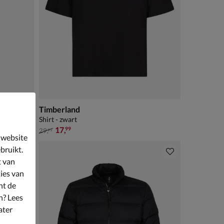
t
Timberland
Shirt - zwart
van € 29,99 voor € 17,99
17
,
99
29
,
99
 website
bruikt.
t van
ies van
nt de
n? Lees
ater