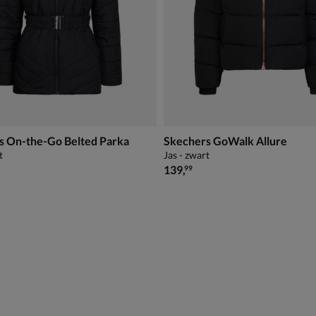
s On-the-Go Belted Parka
Skechers GoWalk Allure
t
Jas - zwart
€ 139,99
139
,
99