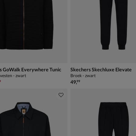
s GoWalk Everywhere Tunic
Skechers Skechluxe Elevate
 vesten - zwart
Broek - zwart
,99 voor € 41,99
€ 49,99
49
,
9
99