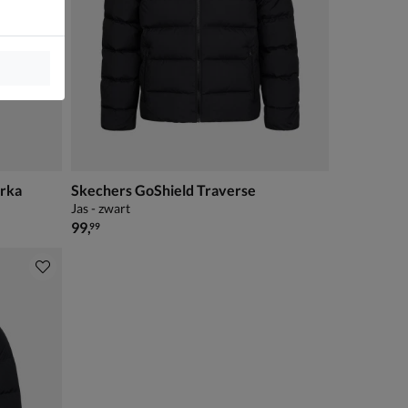
rka
Skechers GoShield Traverse
Jas - zwart
€ 99,99
99
,
99