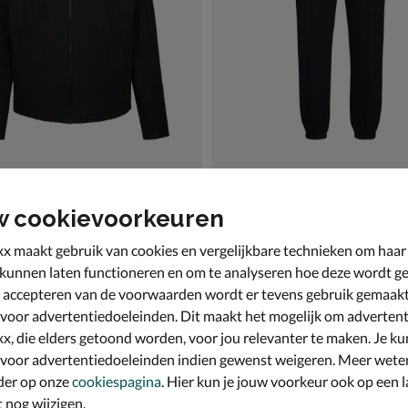
and Stratham Cotton
Skechers Skech-Sweat Deligh
w cookievoorkeuren
 zwart
Broek - zwart
9,99 voor € 71,99
van € 39,99 voor € 20,00
,
20
,
99
00
39
,
99
x maakt gebruik van cookies en vergelijkbare technieken om haar
 kunnen laten functioneren en om te analyseren hoe deze wordt ge
 accepteren van de voorwaarden wordt er tevens gebruik gemaak
 voor advertentiedoeleinden. Dit maakt het mogelijk om advertent
x, die elders getoond worden, voor jou relevanter te maken. Je ku
 voor advertentiedoeleinden indien gewenst weigeren. Meer wete
der op onze
cookiespagina
. Hier kun je jouw voorkeur ook op een l
nog wijzigen.