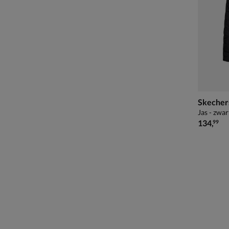
Skecher
Jas - zwar
€ 134,99
134
,
99