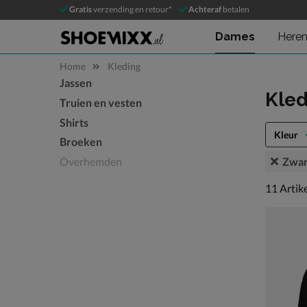
Gratis
verzending en retour*
Achteraf
betalen
Dames
Here
Home
Kleding
Jassen
Sla categorieën over
Kle
Truien en vesten
Shirts
Kleur
Broeken
Zwar
Overhemden
11 artike
11
Artik