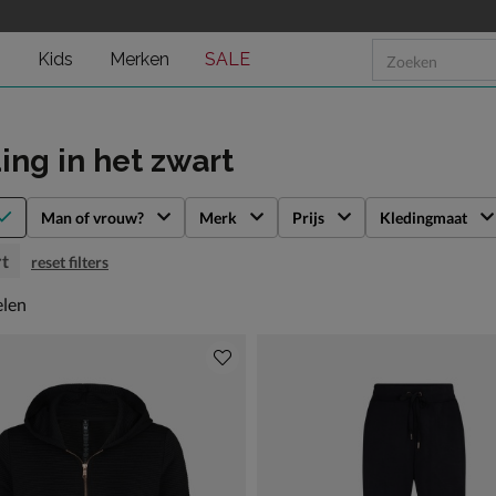
n
Kids
Merken
SALE
ding
in het zwart
Man of vrouw?
Merk
Prijs
Kledingmaat
t
reset filters
len
elen