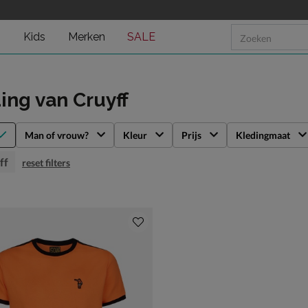
n
Kids
Merken
SALE
ding
van Cruyff
Man of vrouw?
Kleur
Prijs
Kledingmaat
ff
reset filters