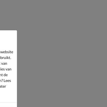
 website
bruikt.
t van
ies van
nt de
n? Lees
ater