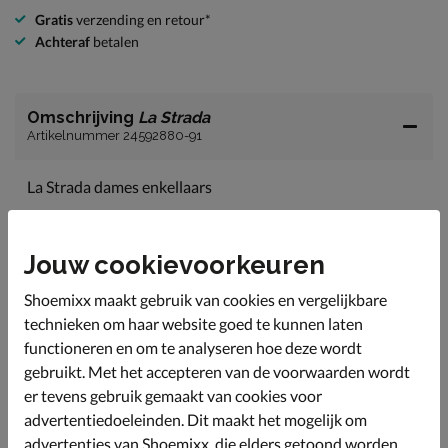
Gratis
verzending en retour*
Achteraf
betalen
Omschrijving
La Strada
Artikelnummer 24592880-91
La Strada dames enkellaars
De sock boot trend is weer helemaal in! Naast dat deze
super trendy is, is deze ook nog eens heerlijk
comfortabel.
Jouw cookievoorkeuren
Het bovenwerk is gemaakt van gebreid textiel wat fijn
Shoemixx maakt gebruik van cookies en vergelijkbare
om de voet voelt.
technieken om haar website goed te kunnen laten
Voorzien van een binnenzool van imitatieleer voor een
functioneren en om te analyseren hoe deze wordt
fijne demping.
gebruikt. Met het accepteren van de voorwaarden wordt
Het voetbed is van kunstleer en zorgt voor een fijne
er tevens gebruik gemaakt van cookies voor
demping.
advertentiedoeleinden. Dit maakt het mogelijk om
De rubberen loopzool is gripvast en heeft een hak met
advertenties van Shoemixx, die elders getoond worden,