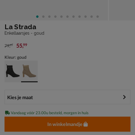
La Strada
Enkellaarsjes - goud
55
,
99
79
,
99
van € 79,99 voor € 55,99
Kleur: goud
Vandaag vóór 23.00u besteld, morgen in huis
In winkelmandje