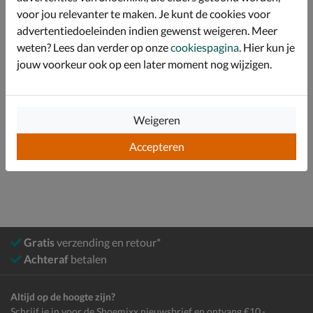
een hoogte van 5 cm.
voor jou relevanter te maken. Je kunt de cookies voor
advertentiedoeleinden indien gewenst weigeren. Meer
weten? Lees dan verder op onze
cookiespagina
. Hier kun je
Specificaties
jouw voorkeur ook op een later moment nog wijzigen.
Over La Strada
Bekijk meer
Weigeren
Accepteren
Dames
Schoenen
Enkellaarsjes
Gratis
verzending en retour*
Achteraf
betalen
Altijd op de hoogte zijn?
Schrijf je in voor de Shoemixx nieuwsbrief en ontvang €10,-