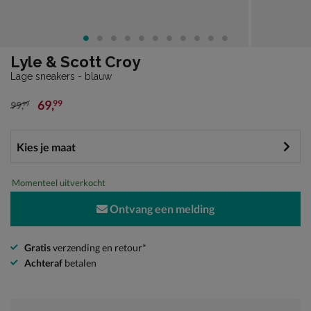
Lyle & Scott Croy
Lage sneakers - blauw
69
,
99
99
,
99
van € 99,99 voor € 69,99
Momenteel uitverkocht
Ontvang een melding
Gratis
verzending en retour*
Achteraf
betalen