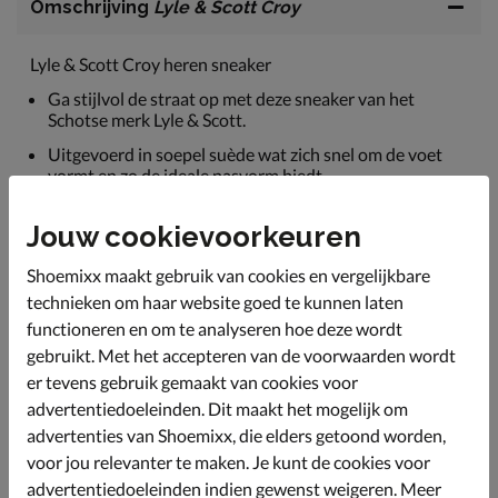
Omschrijving
Lyle & Scott Croy
Lyle & Scott Croy heren sneaker
Ga stijlvol de straat op met deze sneaker van het
Schotse merk Lyle & Scott.
Uitgevoerd in soepel suède wat zich snel om de voet
vormt en zo de ideale pasvorm biedt.
Gevoerd met mesh-textiel wat een goede
Jouw cookievoorkeuren
vochtabsorberende werking heeft en de schoen droog
houdt. De dikke gewatteerde hielkap zorgt voor
optimaal comfort tijdens het lopen.
Shoemixx maakt gebruik van cookies en vergelijkbare
technieken om haar website goed te kunnen laten
Voorzien van een foam-voetbed voor uitstekende
functioneren en om te analyseren hoe deze wordt
demping bij iedere stap. Het voetbed is tevens
uitneembaar wat de sneaker geschikt maakt voor eigen
gebruikt. Met het accepteren van de voorwaarden wordt
steunzolen.
er tevens gebruik gemaakt van cookies voor
Afgewerkt met een sportieve rubberen loopzool. DE
advertentiedoeleinden. Dit maakt het mogelijk om
schoen is licht van gewicht wat voor een aangenaam
advertenties van Shoemixx, die elders getoond worden,
draaggevoel zorgt.
voor jou relevanter te maken. Je kunt de cookies voor
advertentiedoeleinden indien gewenst weigeren. Meer