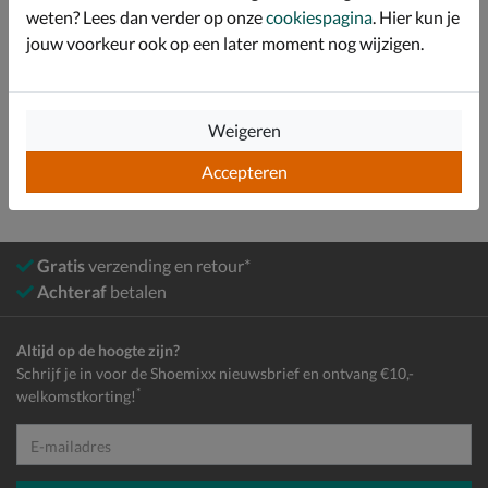
weten? Lees dan verder op onze
cookiespagina
. Hier kun je
Specificaties
jouw voorkeur ook op een later moment nog wijzigen.
Bekijk meer
Heren
Schoenen
Sneakers
Lage sneakers
Weigeren
Accepteren
Gratis
verzending en retour*
Achteraf
betalen
Altijd op de hoogte zijn?
Schrijf je in voor de Shoemixx nieuwsbrief en ontvang €10,-
*
welkomstkorting!
E-mailadres