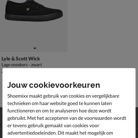
Lyle & Scott Wick
Lage sneakers - zwart
van € 64,99 voor € 45,49
45
,
49
64
,
99
Jouw cookievoorkeuren
Shoemixx maakt gebruik van cookies en vergelijkbare
technieken om haar website goed te kunnen laten
functioneren en om te analyseren hoe deze wordt
Gratis
verzending en retour*
gebruikt. Met het accepteren van de voorwaarden wordt
Achteraf
betalen
er tevens gebruik gemaakt van cookies voor
advertentiedoeleinden. Dit maakt het mogelijk om
Altijd op de hoogte zijn?