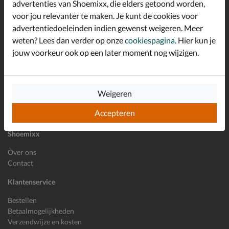
advertenties van Shoemixx, die elders getoond worden,
Schrijf je in voor de Shoemixx nieuwsbrief en ontvang €10,-
voor jou relevanter te maken. Je kunt de cookies voor
*
welkomstkorting!
advertentiedoeleinden indien gewenst weigeren. Meer
weten? Lees dan verder op onze
cookiespagina
. Hier kun je
jouw voorkeur ook op een later moment nog wijzigen.
E-mailadres
Inschrijven
Weigeren
Wil je ons volgen?
Accepteren
Shoemixx
Over ons
Contact
Klantenservice
Bestellen
Betaalmogelijkheden
Verzendwijze en kosten