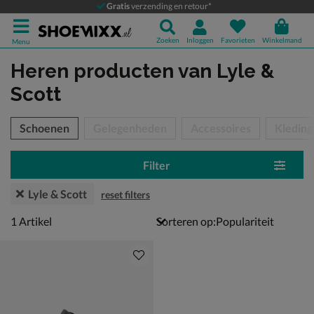
Gratis
verzending en retour*
Zoeken
Inloggen
Favorieten
Winkelmand
Menu
Heren producten
van Lyle &
Scott
tegorieën over
Schoenen
Gelegenheden
Accessoires
Kleding
Filter
Lyle & Scott
reset filters
1 artikel
1
Artikel
Sorteren op: