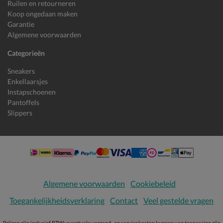
Ruilen en retourneren
Koop ongedaan maken
Garantie
Algemene voorwaarden
Categorieën
Sneakers
Enkellaarsjes
Instapschoenen
Pantoffels
Slippers
Algemene voorwaarden
Cookiebeleid
Toegankelijkheidsverklaring
Contact
Veel gestelde vragen
Prijzen zijn inclusief BTW; eventuele verzend- en servicekosten kunnen van toepassing zijn