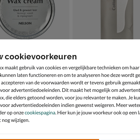
w cookievoorkeuren
x maakt gebruik van cookies en vergelijkbare technieken om haar
Wax Cream
Nelson Cotton Kids
 kunnen laten functioneren en om te analyseren hoe deze wordt ge
ngsproducten
Inlegzolen
 accepteren van de voorwaarden wordt er tevens gebruik gemaak
€ 6,99
6
,
99
 voor advertentiedoeleinden. Dit maakt het mogelijk om advertent
x, die elders getoond worden, voor jou relevanter te maken. Je ku
 voor advertentiedoeleinden indien gewenst weigeren. Meer wete
der op onze
cookiespagina
. Hier kun je jouw voorkeur ook op een l
nog wijzigen.