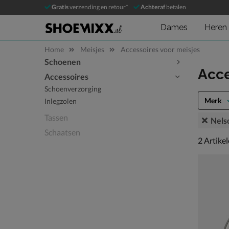
Gratis
verzending en retour*
Achteraf
betalen
Dames
Heren
Home
Meisjes
Accessoires voor meisjes
Schoenen
Sla categorieën over
Acce
Accessoires
Schoenverzorging
Merk
Inlegzolen
Tassen
Nels
Schaatsen
2 artikel
2
Artike