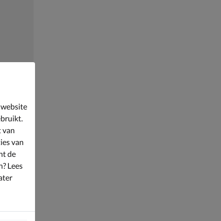
 website
bruikt.
t van
ies van
nt de
n? Lees
ater