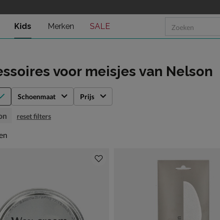
Kids
Merken
SALE
ssoires voor meisjes
van Nelson
Schoenmaat
Prijs
on
reset filters
en
len