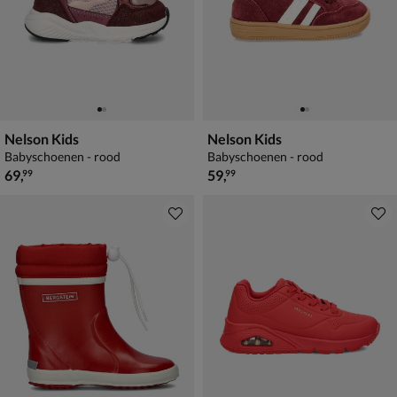
Nelson Kids
Nelson Kids
Babyschoenen - rood
Babyschoenen - rood
€ 69,99
€ 59,99
69
,
59
,
99
99