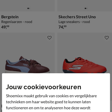
Bergstein
Skechers Street Uno
Regenlaarzen - rood
Lage sneakers - rood
€ 49,99
€ 74,99
49
,
74
,
99
99
Jouw cookievoorkeuren
Shoemixx maakt gebruik van cookies en vergelijkbare
technieken om haar website goed te kunnen laten
Puma Palermo
Skechers Razor jr.
functioneren en om te analyseren hoe deze wordt
Lage sneakers - rood
Voetbalschoenen - rood