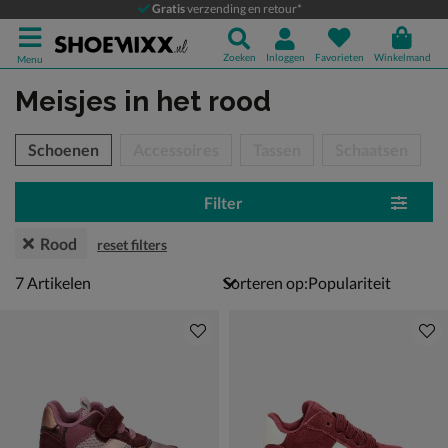
Gratis
verzending en retour*
Zoeken
Inloggen
Favorieten
Winkelmand
Menu
Meisjes
in het rood
tegorieën over
Schoenen
Accessoires
Tassen
Schaatsen
Filter
Rood
reset filters
7 artikelen
7
Artikelen
Sorteren op: