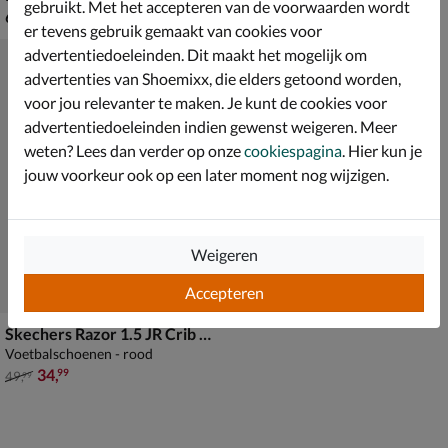
gebruikt. Met het accepteren van de voorwaarden wordt
€ 64,99
van € 49,99 voor € 34,99
64
,
34
,
99
99
49
,
99
er tevens gebruik gemaakt van cookies voor
advertentiedoeleinden. Dit maakt het mogelijk om
advertenties van Shoemixx, die elders getoond worden,
voor jou relevanter te maken. Je kunt de cookies voor
advertentiedoeleinden indien gewenst weigeren. Meer
weten? Lees dan verder op onze
cookiespagina
. Hier kun je
jouw voorkeur ook op een later moment nog wijzigen.
Weigeren
Accepteren
Skechers Razor 1.5 JR Crib FG kids
Voetbalschoenen - rood
van € 49,99 voor € 34,99
34
,
99
49
,
99