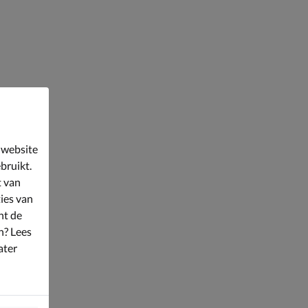
 website
bruikt.
t van
ies van
nt de
n? Lees
ater