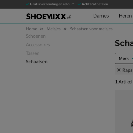
Gratis
verzending en retour*
Achteraf
betalen
Dames
Heren
Home
Meisjes
Schaatsen voor meisjes
Schoenen
Sla categorieën over
Scha
Accessoires
Tassen
Merk
Schaatsen
Raps
1 artikel
1
Artikel