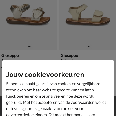
Gioseppo
Gioseppo
Babyschoenen - goud
Babyschoenen - wit
van € 54,99 voor € 38,49
van € 39,99 voor € 27,99
38
,
27
,
49
99
54
,
39
,
99
99
Jouw cookievoorkeuren
Shoemixx maakt gebruik van cookies en vergelijkbare
technieken om haar website goed te kunnen laten
functioneren en om te analyseren hoe deze wordt
Gratis
verzending en retour*
gebruikt. Met het accepteren van de voorwaarden wordt
Achteraf
betalen
er tevens gebruik gemaakt van cookies voor
advertentiedoeleinden. Dit maakt het mogelijk om