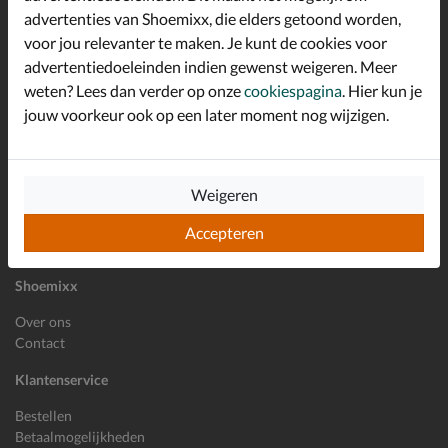
advertenties van Shoemixx, die elders getoond worden,
Altijd op de hoogte zijn?
voor jou relevanter te maken. Je kunt de cookies voor
Schrijf je in voor de Shoemixx nieuwsbrief en ontvang €10,-
*
welkomstkorting!
advertentiedoeleinden indien gewenst weigeren. Meer
weten? Lees dan verder op onze
cookiespagina
. Hier kun je
jouw voorkeur ook op een later moment nog wijzigen.
E-mailadres
Inschrijven
Weigeren
Wil je ons volgen?
Accepteren
Shoemixx
Over ons
Contact
Klantenservice
Bestellen
Betaalmogelijkheden