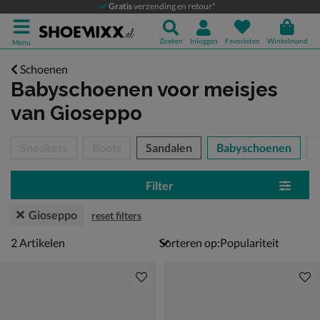
Gratis
verzending en retour*
Zoeken
Inloggen
Favorieten
Winkelmand
Menu
Schoenen
Babyschoenen voor meisjes
van Gioseppo
tegorieën over
Sneakers
Boots
Sandalen
Babyschoenen
Filter
Gioseppo
reset filters
2 artikelen
2
Artikelen
Sorteren op: