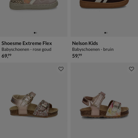
Shoesme Extreme Flex
Nelson Kids
Babyschoenen - rose goud
Babyschoenen - bruin
€ 69,99
€ 59,99
69
,
59
,
99
99