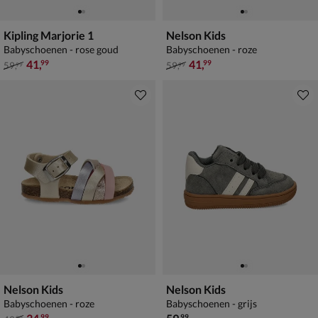
Kipling Marjorie 1
Nelson Kids
Babyschoenen - rose goud
Babyschoenen - roze
van € 59,99 voor € 41,99
van € 59,99 voor € 41,99
41
,
41
,
99
99
59
,
59
,
99
99
Nelson Kids
Nelson Kids
Babyschoenen - roze
Babyschoenen - grijs
van € 49,99 voor € 34,99
€ 59,99
99
99