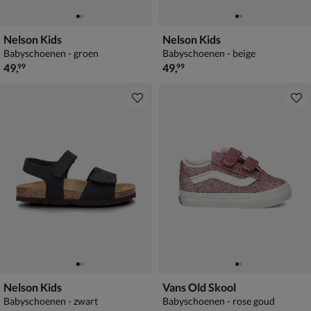
Nelson Kids
Nelson Kids
Babyschoenen - groen
Babyschoenen - beige
€ 49,99
€ 49,99
49
,
49
,
99
99
Nelson Kids
Vans Old Skool
Babyschoenen - zwart
Babyschoenen - rose goud