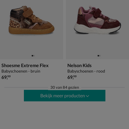
Shoesme Extreme Flex
Nelson Kids
Babyschoenen - bruin
Babyschoenen - rood
€ 69,99
€ 69,99
69
,
69
,
99
99
30
van
84 gezien
Bekijk meer producten