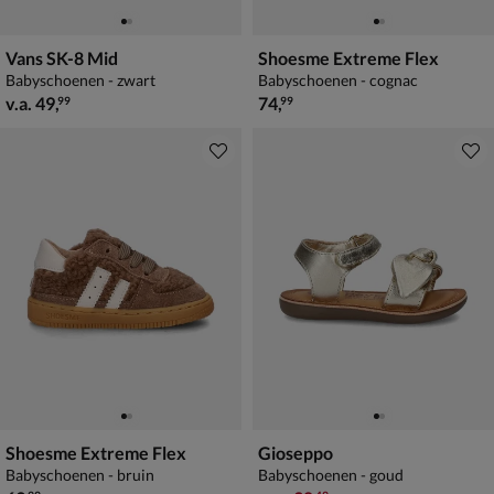
Vans SK-8 Mid
Shoesme Extreme Flex
Babyschoenen - zwart
Babyschoenen - cognac
vanaf € 49,99
€ 74,99
v.a.
49
,
74
,
99
99
Shoesme Extreme Flex
Gioseppo
Babyschoenen - bruin
Babyschoenen - goud