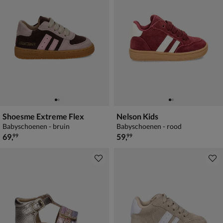
Shoesme Extreme Flex
Nelson Kids
Babyschoenen - bruin
Babyschoenen - rood
€ 69,99
€ 59,99
69
,
59
,
99
99