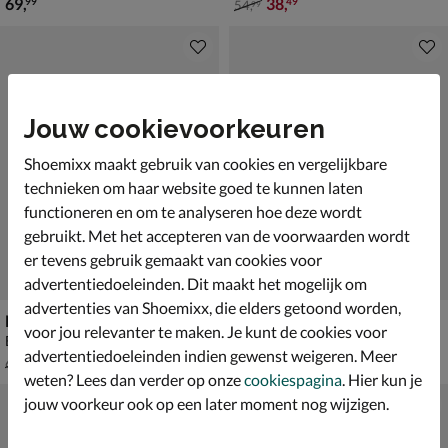
€ 69,99
van € 54,99 voor € 38,49
69
,
38
,
99
49
54
,
99
Jouw cookievoorkeuren
Shoemixx maakt gebruik van cookies en vergelijkbare
technieken om haar website goed te kunnen laten
functioneren en om te analyseren hoe deze wordt
gebruikt. Met het accepteren van de voorwaarden wordt
er tevens gebruik gemaakt van cookies voor
advertentiedoeleinden. Dit maakt het mogelijk om
advertenties van Shoemixx, die elders getoond worden,
Nelson Kids
Shoesme
voor jou relevanter te maken. Je kunt de cookies voor
Babyschoenen - rose goud
Babyschoenen - goud
advertentiedoeleinden indien gewenst weigeren. Meer
van € 69,99 vanaf € 41,99
€ 69,99
v.a.
41
,
69
,
99
99
69
,
99
weten? Lees dan verder op onze
cookiespagina
. Hier kun je
jouw voorkeur ook op een later moment nog wijzigen.