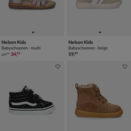
Nelson Kids
Nelson Kids
Babyschoenen - multi
Babyschoenen - beige
van € 49,99 voor € 34,99
€ 59,99
34
,
59
,
99
99
49
,
99