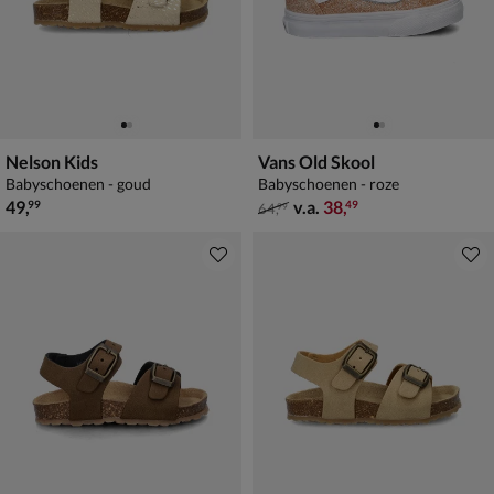
Nelson Kids
Vans Old Skool
Babyschoenen - goud
Babyschoenen - roze
€ 49,99
van € 64,99 vanaf € 38,49
49
,
v.a.
38
,
99
49
64
,
99