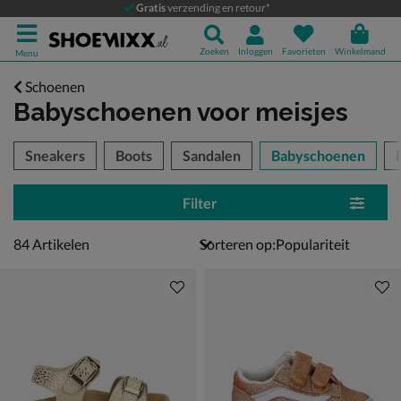
Gratis
verzending en retour*
Zoeken
Inloggen
Favorieten
Winkelmand
Menu
Schoenen
Babyschoenen voor meisjes
tegorieën over
Sneakers
Boots
Sandalen
Babyschoenen
Filter
84 artikelen
84
Artikelen
Sorteren op: