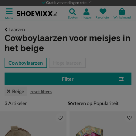
Gratis
verzending en retour*
Zoeken
Inloggen
Favorieten
Winkelmand
Menu
Laarzen
Cowboylaarzen voor meisjes
in
het beige
tegorieën over
Cowboylaarzen
Hoge laarzen
Filter
Beige
reset filters
3 artikelen
3
Artikelen
Sorteren op: