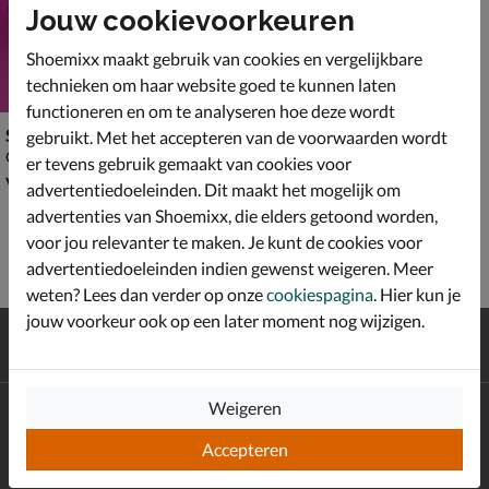
Jouw cookievoorkeuren
Shoemixx maakt gebruik van cookies en vergelijkbare
technieken om haar website goed te kunnen laten
functioneren en om te analyseren hoe deze wordt
Shoesme
gebruikt. Met het accepteren van de voorwaarden wordt
Cowboylaarzen - beige
er tevens gebruik gemaakt van cookies voor
vanaf € 99,99
v.a.
99
,
99
advertentiedoeleinden. Dit maakt het mogelijk om
advertenties van Shoemixx, die elders getoond worden,
voor jou relevanter te maken. Je kunt de cookies voor
advertentiedoeleinden indien gewenst weigeren. Meer
weten? Lees dan verder op onze
cookiespagina
. Hier kun je
jouw voorkeur ook op een later moment nog wijzigen.
Gratis
verzending en retour*
Achteraf
betalen
Weigeren
Altijd op de hoogte zijn?
Schrijf je in voor de Shoemixx nieuwsbrief en ontvang €10,-
Accepteren
*
welkomstkorting!