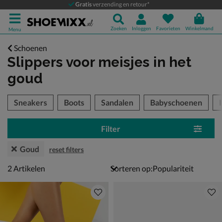
Gratis
verzending en retour*
Zoeken
Inloggen
Favorieten
Winkelmand
Menu
Schoenen
Slippers voor meisjes
in het
goud
tegorieën over
Sneakers
Boots
Sandalen
Babyschoenen
Filter
Goud
reset filters
2 artikelen
2
Artikelen
Sorteren op: