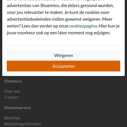
advertenties van Shoemixx, die elders getoond worden,
Altijd op de hoogte zijn?
voor jou relevanter te maken. Je kunt de cookies voor
Schrijf je in voor de Shoemixx nieuwsbrief en ontvang €10,-
*
welkomstkorting!
advertentiedoeleinden indien gewenst weigeren. Meer
weten? Lees dan verder op onze
cookiespagina
. Hier kun je
jouw voorkeur ook op een later moment nog wijzigen.
E-mailadres
Inschrijven
Weigeren
Wil je ons volgen?
Accepteren
Shoemixx
Over ons
Contact
Klantenservice
Bestellen
Betaalmogelijkheden