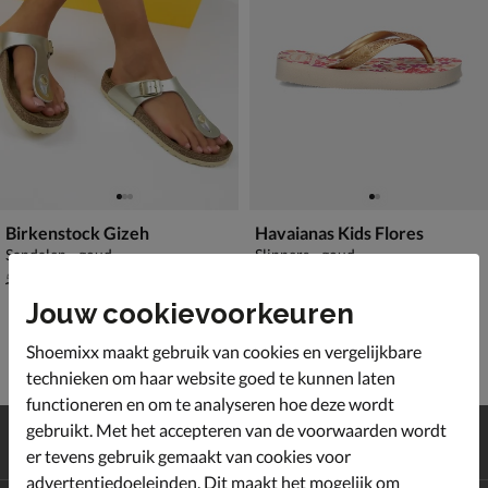
Birkenstock Gizeh
Havaianas Kids Flores
Sandalen - goud
Slippers - goud
van € 59,99 voor € 41,99
€ 19,99
41
,
19
,
99
99
59
,
99
Jouw cookievoorkeuren
Shoemixx maakt gebruik van cookies en vergelijkbare
technieken om haar website goed te kunnen laten
functioneren en om te analyseren hoe deze wordt
Gratis
verzending en retour*
gebruikt. Met het accepteren van de voorwaarden wordt
Achteraf
betalen
er tevens gebruik gemaakt van cookies voor
advertentiedoeleinden. Dit maakt het mogelijk om