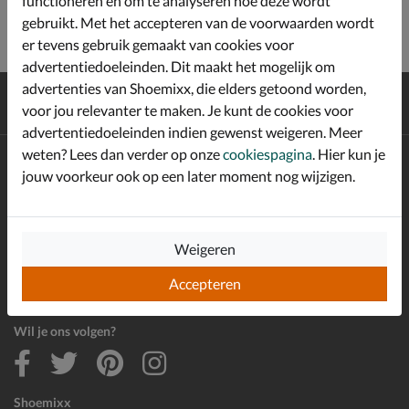
functioneren en om te analyseren hoe deze wordt
gebruikt. Met het accepteren van de voorwaarden wordt
er tevens gebruik gemaakt van cookies voor
advertentiedoeleinden. Dit maakt het mogelijk om
advertenties van Shoemixx, die elders getoond worden,
Gratis
verzending en retour*
voor jou relevanter te maken. Je kunt de cookies voor
Achteraf
betalen
advertentiedoeleinden indien gewenst weigeren. Meer
weten? Lees dan verder op onze
cookiespagina
. Hier kun je
Altijd op de hoogte zijn?
jouw voorkeur ook op een later moment nog wijzigen.
Schrijf je in voor de Shoemixx nieuwsbrief en ontvang €10,-
*
welkomstkorting!
Weigeren
E-mailadres
Accepteren
Inschrijven
Wil je ons volgen?
Shoemixx