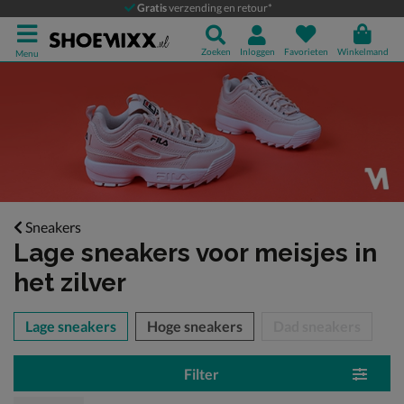
Gratis
verzending en retour*
Zoeken
Inloggen
Favorieten
Winkelmand
Menu
Sneakers
Lage sneakers voor meisjes
in
het zilver
tegorieën over
Lage sneakers
Hoge sneakers
Dad sneakers
Filter