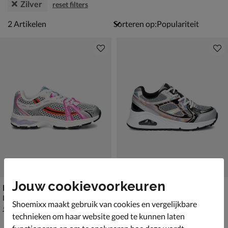
Zilver
reset filters
2 artikelen
2
Artikelen
Sorteren op:
Jouw cookievoorkeuren
Nelson Kids
Skechers Uno Gen 1
Lage sneakers - zilver
Lage sneakers - zilver
Shoemixx maakt gebruik van cookies en vergelijkbare
van € 59,99 vanaf € 38,49
€ 69,99
v.a.
38
,
69
,
49
99
59
,
99
technieken om haar website goed te kunnen laten