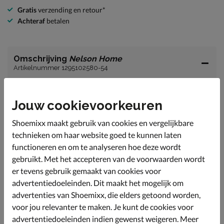
Gratis
verzending en retour*
Achteraf
betalen
Omschrijving
Nelson Home
Artikelnummer 1295102580-54
Nelson Home pantoffel
Jouw cookievoorkeuren
Deze lekkere warme Nelson pantoffels houdt jouw
voeten gegarandeerd heerlijk warm!
Shoemixx maakt gebruik van cookies en vergelijkbare
Het model is uitgevoerd in textiel.
technieken om haar website goed te kunnen laten
functioneren en om te analyseren hoe deze wordt
De pantoffel is gevoerd met warm imitatiewol.
gebruikt. Met het accepteren van de voorwaarden wordt
Afgewerkt met een flexibele rubberen zool die ook
er tevens gebruik gemaakt van cookies voor
buitenshuis gedragen kan worden.
advertentiedoeleinden. Dit maakt het mogelijk om
advertenties van Shoemixx, die elders getoond worden,
voor jou relevanter te maken. Je kunt de cookies voor
Specificaties
advertentiedoeleinden indien gewenst weigeren. Meer