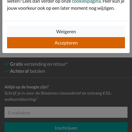
weten? Lees dan verder op onze
cookiespagina
. Hier kun je
jouw voorkeur ook op een later moment nog wijzigen.
Bekijk meer
Meisjes
Schoenen
Boots
Chelseaboots
Weigeren
Accepteren
Gratis
verzending en retour*
Achteraf
betalen
Altijd op de hoogte zijn?
Schrijf je in voor de Shoemixx nieuwsbrief en ontvang €10,-
*
welkomstkorting!
E-mailadres
Inschrijven