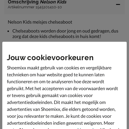
Omschrijving
Nelson Kids
Artikelnummer 1545101410-10
Nelson Kids meisjes chelseaboot
Chelseaboots worden door jong en oud gedragen, dus
zorg dat deze kids chelseaboots in huis komt!
Uitgevoerd in leer wat zorgt voor een fijne pasvorm
doordat het zich naar de voet vormt.
Jouw cookievoorkeuren
Gevoerd met textiel wat zachter aanvoelt.
Shoemixx maakt gebruik van cookies en vergelijkbare
Voorzien van een licht dempend voetbed met leren
bekleding. Dankzij de temperatuurregulerende werking
technieken om haar website goed te kunnen laten
van leer blijven de voeten koel.
functioneren en om te analyseren hoe deze wordt
gebruikt. Met het accepteren van de voorwaarden wordt
Afgewerkt met een chunky loopzool met grof profiel.
DIt biedt goede grip en stabiliteit tijdens het lopen.
er tevens gebruik gemaakt van cookies voor
advertentiedoeleinden. Dit maakt het mogelijk om
advertenties van Shoemixx, die elders getoond worden,
Specificaties
voor jou relevanter te maken. Je kunt de cookies voor
advertentiedoeleinden indien gewenst weigeren. Meer
Over Nelson Kids