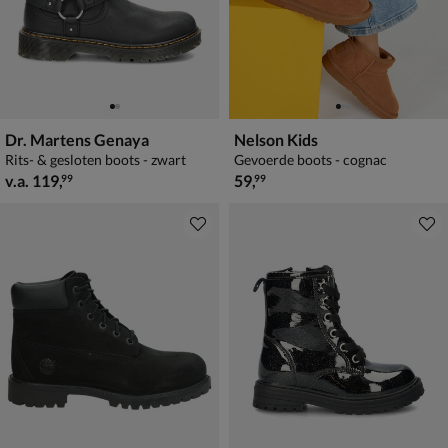
Dr. Martens Genaya
Nelson Kids
Rits- & gesloten boots - zwart
Gevoerde boots - cognac
vanaf € 119,99
€ 59,99
v.a.
119
,
59
,
99
99