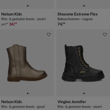
Nelson Kids
Shoesme Extreme Flex
Rits- & gesloten boots - zwart
Babyschoenen - cognac
van € 49,99 voor € 34,99
€ 74,99
34
,
74
,
99
99
49
,
99
Nelson Kids
Vingino Jennifer
Rits- & gesloten boots - goud
Rits- & gesloten boots - zwart