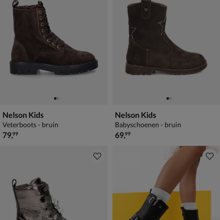
Nelson Kids
Nelson Kids
Veterboots - bruin
Babyschoenen - bruin
€ 79,99
€ 69,99
79
,
69
,
99
99