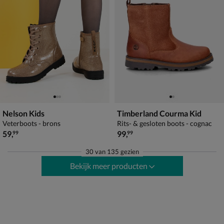
Nelson Kids
Timberland Courma Kid
Veterboots - brons
Rits- & gesloten boots - cognac
€ 59,99
€ 99,99
59
,
99
,
99
99
30
van
135 gezien
Bekijk meer producten