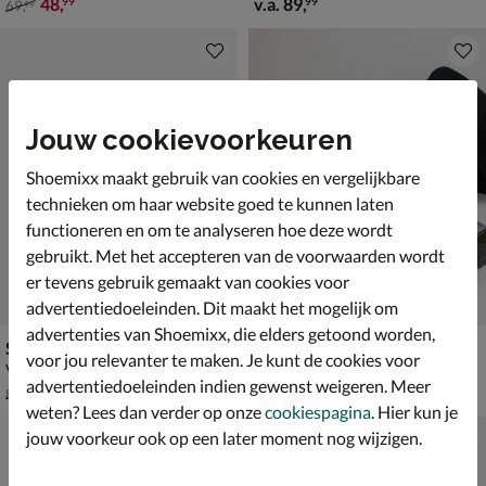
van € 69,99 voor € 48,99
vanaf € 89,99
48
,
v.a.
89
,
99
99
69
,
99
Jouw cookievoorkeuren
Shoemixx maakt gebruik van cookies en vergelijkbare
technieken om haar website goed te kunnen laten
functioneren en om te analyseren hoe deze wordt
gebruikt. Met het accepteren van de voorwaarden wordt
er tevens gebruik gemaakt van cookies voor
advertentiedoeleinden. Dit maakt het mogelijk om
advertenties van Shoemixx, die elders getoond worden,
Shoesme
Dr. Martens 1460 Serena T
voor jou relevanter te maken. Je kunt de cookies voor
Veterboots - zwart
Veterboots - zilver
advertentiedoeleinden indien gewenst weigeren. Meer
van € 89,99 voor € 62,99
van € 99,99 vanaf € 62,99
62
,
v.a.
62
,
99
99
89
,
99
,
99
99
weten? Lees dan verder op onze
cookiespagina
. Hier kun je
jouw voorkeur ook op een later moment nog wijzigen.