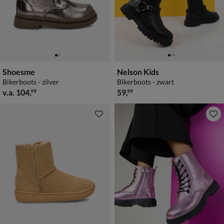
Shoesme
Nelson Kids
Bikerboots - zilver
Bikerboots - zwart
vanaf € 104,99
€ 59,99
v.a.
104
,
59
,
99
99