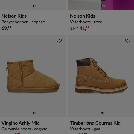
Nelson Kids
Nelson Kids
Babyschoenen - cognac
Veterboots - roze
€ 69,99
van € 59,99 voor € 41,99
69
,
41
,
99
99
59
,
99
Vingino Ashly Mid
Timberland Courma Kid
Gevoerde boots - cognac
Veterboots - geel