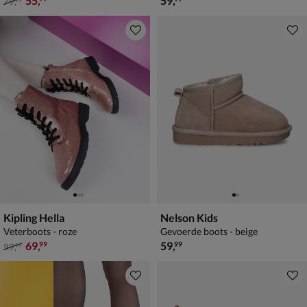
55
,
59
,
79
,
99
Kipling Hella
Nelson Kids
Veterboots - roze
Gevoerde boots - beige
van € 99,99 voor € 69,99
€ 59,99
69
,
59
,
99
99
99
,
99