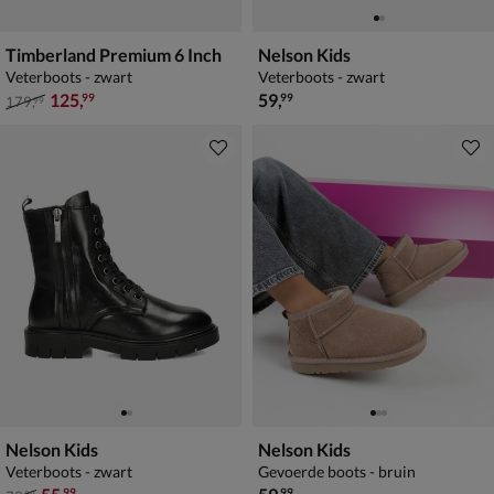
Timberland Premium 6 Inch
Nelson Kids
Veterboots - zwart
Veterboots - zwart
van € 179,99 voor € 125,99
€ 59,99
125
,
59
,
99
99
179
,
99
Nelson Kids
Nelson Kids
Veterboots - zwart
Gevoerde boots - bruin
van € 79,99 voor € 55,99
€ 59,99
99
99