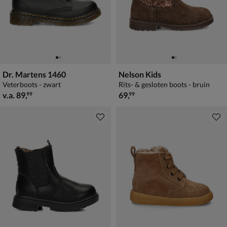
Dr. Martens 1460
Nelson Kids
Veterboots - zwart
Rits- & gesloten boots - bruin
vanaf € 89,99
€ 69,99
v.a.
89
,
69
,
99
99