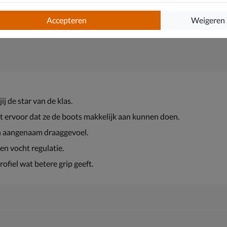
Accepteren
Weigeren
ij de star van de klas.
rgt ervoor dat ze de boots makkelijk aan kunnen doen.
en aangenaam draaggevoel.
en vocht regulatie.
fiel wat betere grip geeft.