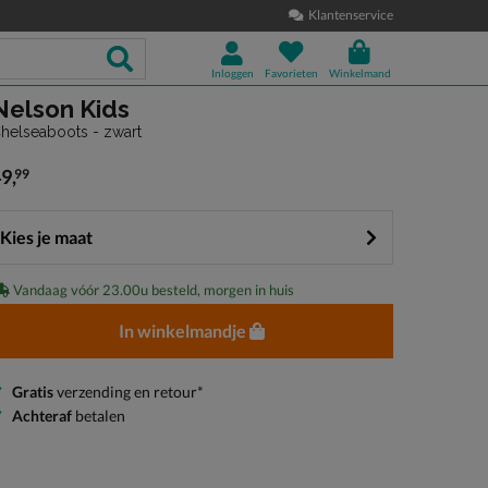
Klantenservice
Inloggen
Favorieten
Winkelmand
Nelson Kids
helseaboots - zwart
49
,
99
 49,99
Kies je maat
Vandaag vóór 23.00u besteld, morgen in huis
In winkelmandje
Gratis
verzending en retour*
Achteraf
betalen