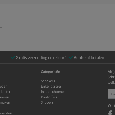
Gratis
verzending en retour*
Achteraf
betalen
Categorieën
Alti
Schr
Sneakers
welk
heden
Enkellaarsjes
 kosten
Instapschoenen
E-mailadr
rneren
Pantoffels
 maken
Slippers
Wil 
waarden