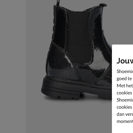
Jou
Shoemix
goed te
Met het
cookies
Shoemix
cookies
dan ver
moment 