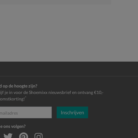
jd op de hoogte zijn?
ijf je in voor de Shoemixx nieuwsbrief en ontvang €10,-
*
omstkorting!
Inschrijven
es
je ons volgen?