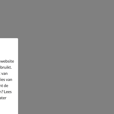
 website
bruikt.
t van
ies van
nt de
n? Lees
ater