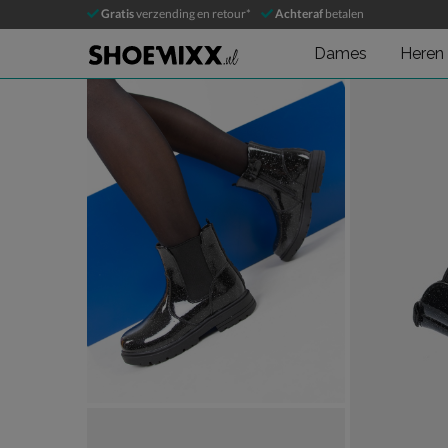
Nelson Kids
Gratis
verzending en retour*
Achteraf
betalen
Chelseaboots
Dames
Heren
Product media galerij