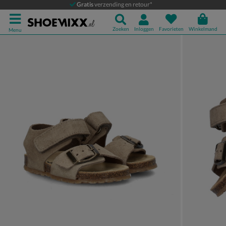
Nelson Kids
Gratis
verzending en retour*
Sandalen
Zoeken
Inloggen
Favorieten
Winkelmand
Menu
Product media galerij