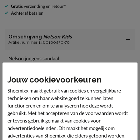
Gratis
verzending en retour*
Achteraf
betalen
Omschrijving
Nelson Kids
Artikelnummer 1460100430-70
Nelson jongens sandaal
Dit leuke sandaaltje is perfect voor de kleintjes die hun
eerste stapjes al hebben gezet.
Jouw cookievoorkeuren
Uitgevoerd in suède. Door de verstelbaarheid van de
banden kun je de pasvorm helemaal aanpassen.
Shoemixx maakt gebruik van cookies en vergelijkbare
technieken om haar website goed te kunnen laten
Gevoerd met leer voor een zacht draaggevoel voor de
gevoelige kindervoetjes.
functioneren en om te analyseren hoe deze wordt
gebruikt. Met het accepteren van de voorwaarden wordt
Voorzien van een voorgevormd voetbed met suède
er tevens gebruik gemaakt van cookies voor
toplaag. Dit biedt een lichte ondersteuning en fijne
demping tijdens het lopen.
advertentiedoeleinden. Dit maakt het mogelijk om
advertenties van Shoemixx, die elders getoond worden,
Afgewerkt met een stevige rubberen loopzool