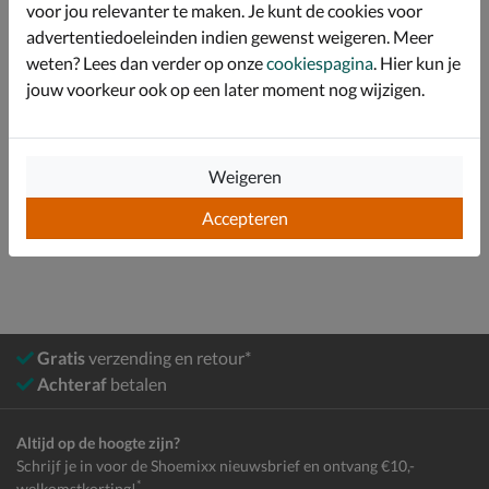
voor jou relevanter te maken. Je kunt de cookies voor
advertentiedoeleinden indien gewenst weigeren. Meer
Specificaties
weten? Lees dan verder op onze
cookiespagina
. Hier kun je
jouw voorkeur ook op een later moment nog wijzigen.
Over Nelson Kids
Bekijk meer
Weigeren
Accepteren
Jongens
Schoenen
Sandalen
Gratis
verzending en retour*
Achteraf
betalen
Altijd op de hoogte zijn?
Schrijf je in voor de Shoemixx nieuwsbrief en ontvang €10,-
*
welkomstkorting!