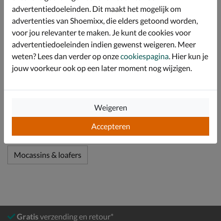
Afgewerkt met een flexibele rubberen loopzool met
advertentiedoeleinden. Dit maakt het mogelijk om
goede grip.
advertenties van Shoemixx, die elders getoond worden,
Let op! De veters zijn ter decoratie.
voor jou relevanter te maken. Je kunt de cookies voor
advertentiedoeleinden indien gewenst weigeren. Meer
weten? Lees dan verder op onze
cookiespagina
. Hier kun je
Specificaties
jouw voorkeur ook op een later moment nog wijzigen.
Over Nelson
Bekijk meer
Weigeren
Accepteren
Dames
Schoenen
Instapschoenen
Mocassins & loafers
Gratis
verzending en retour*