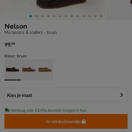
Nelson
Mocassins & loafers - bruin
99
,
99
€ 99,99
Kleur: bruin
Vandaag vóór 23.00u besteld, morgen in huis
In winkelmandje