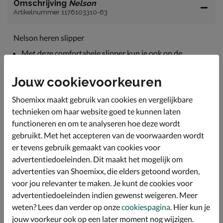
Omschrijving
Nelson
Artikelnummer 1176103310-63
Nelson heren slipper
Met deze comfortabele slipper kun je ook op de
warmste dagen comfortabel lopen.
De banden zijn uitgevoerd in imitatieleer met een
Jouw cookievoorkeuren
textiele voering.
Shoemixx maakt gebruik van cookies en vergelijkbare
Voorzien van een dempend voetbed wat optimaal
technieken om haar website goed te kunnen laten
comfort biedt bij iedere stap.
functioneren en om te analyseren hoe deze wordt
Afgewerkt met een rubberen loopzool.
gebruikt. Met het accepteren van de voorwaarden wordt
er tevens gebruik gemaakt van cookies voor
advertentiedoeleinden. Dit maakt het mogelijk om
Specificaties
advertenties van Shoemixx, die elders getoond worden,
voor jou relevanter te maken. Je kunt de cookies voor
Over Nelson
advertentiedoeleinden indien gewenst weigeren. Meer
Bekijk meer
weten? Lees dan verder op onze
cookiespagina
. Hier kun je
jouw voorkeur ook op een later moment nog wijzigen.