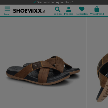
Nelson
Gratis
verzending en retour*
Slippers
Zoeken
Inloggen
Favorieten
Winkelmand
Menu
Product media galerij