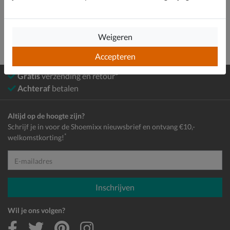
Heren
Schoenen
Slippers
Weigeren
Accepteren
Gratis
verzending en retour*
Achteraf
betalen
Altijd op de hoogte zijn?
Schrijf je in voor de Shoemixx nieuwsbrief en ontvang €10,-
*
welkomstkorting!
E-mailadres
Inschrijven
Wil je ons volgen?