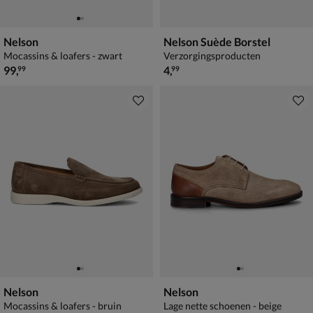
Nelson
Nelson Suède Borstel
Mocassins & loafers - zwart
Verzorgingsproducten
€ 99,99
€ 4,99
99
,
4
,
99
99
Nelson
Nelson
Mocassins & loafers - bruin
Lage nette schoenen - beige