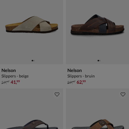
Nelson
Nelson
Slippers - beige
Slippers - bruin
van € 59,99 voor € 41,99
van € 89,99 voor € 62,99
41
,
62
,
99
99
59
,
89
,
99
99