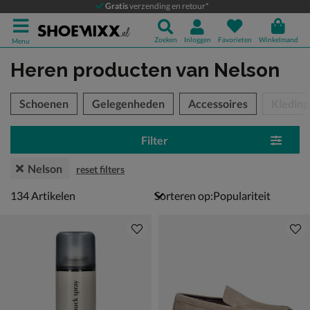
Gratis
verzending en retour*
Zoeken
Inloggen
Favorieten
Winkelmand
Menu
Heren producten
van Nelson
tegorieën over
Schoenen
Gelegenheden
Accessoires
Kleding
Filter
Nelson
reset filters
134 artikelen
134
Artikelen
Sorteren op: