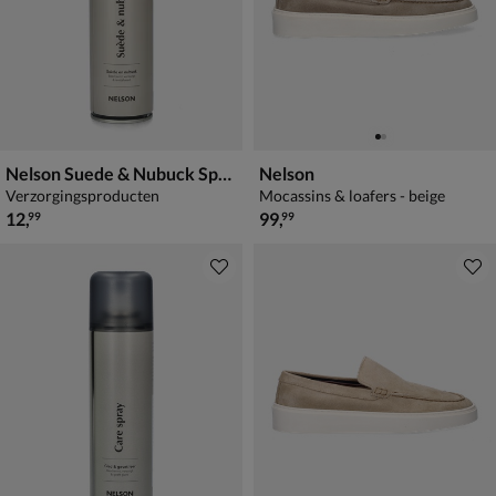
Nelson Suede & Nubuck Spray
Nelson
Verzorgingsproducten
Mocassins & loafers - beige
€ 12,99
€ 99,99
12
,
99
,
99
99