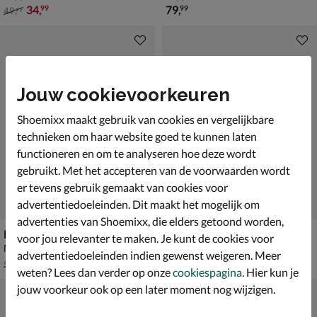
van € 49,99 voor € 34,99
€ 79,99
34
,
79
,
99
99
49
,
99
Jouw cookievoorkeuren
Shoemixx maakt gebruik van cookies en vergelijkbare
technieken om haar website goed te kunnen laten
functioneren en om te analyseren hoe deze wordt
gebruikt. Met het accepteren van de voorwaarden wordt
er tevens gebruik gemaakt van cookies voor
advertentiedoeleinden. Dit maakt het mogelijk om
advertenties van Shoemixx, die elders getoond worden,
Nelson
Nelson
voor jou relevanter te maken. Je kunt de cookies voor
Mocassins & loafers - blauw
Sandalen - beige
advertentiedoeleinden indien gewenst weigeren. Meer
van € 99,99 voor € 69,99
van € 69,99 voor € 48,99
69
,
48
,
99
99
99
,
69
,
99
99
weten? Lees dan verder op onze
cookiespagina
. Hier kun je
jouw voorkeur ook op een later moment nog wijzigen.