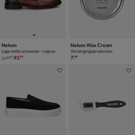
Nelson
Nelson Wax Cream
Lage nette schoenen - cognac
Verzorgingsproducten
van € 119,99 voor € 83,99
€ 7,99
83
,
7
,
99
99
119
,
99