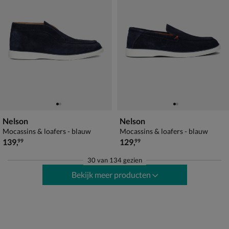
Nelson
Nelson
Mocassins & loafers - blauw
Mocassins & loafers - blauw
€ 139,99
€ 129,99
139
,
129
,
99
99
30
van
134 gezien
Bekijk meer producten