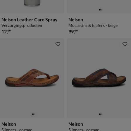
Nelson Leather Care Spray
Nelson
Verzorgingsproducten
Mocassins & loafers - beige
€ 12,99
€ 99,99
12
,
99
,
99
99
Nelson
Nelson
Slippers - cognac
Slippers - cognac