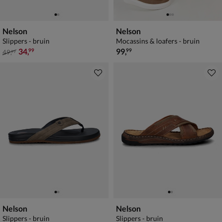
Nelson
Nelson
Slippers - bruin
Mocassins & loafers - bruin
van € 49,99 voor € 34,99
€ 99,99
34
,
99
,
99
99
49
,
99
Nelson
Nelson
Slippers - bruin
Slippers - bruin