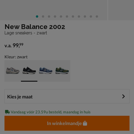
New Balance 2002
Lage sneakers - zwart
99
,
99
v.a.
vanaf € 99,99
Kleur: zwart
Vandaag vóór 23.59u besteld, maandag in huis
In winkelmandje