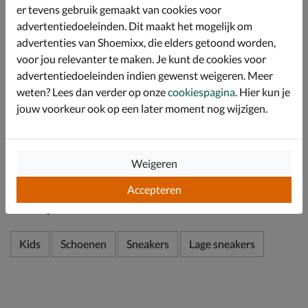
er tevens gebruik gemaakt van cookies voor
snelle vocht- en warmte afvoer. Door het uitneembare
voetbed is de sneaker ook geschikt voor eigen
advertentiedoeleinden. Dit maakt het mogelijk om
steunzolen.
advertenties van Shoemixx, die elders getoond worden,
Afgewerkt met de innovatieve Abzorb-loopzool
voor jou relevanter te maken. Je kunt de cookies voor
gecombineers met N-ergy technpologie. Deze biedt
advertentiedoeleinden indien gewenst weigeren. Meer
optimale schokabsorptie, zodat jij de hele dag kunt
weten? Lees dan verder op onze
cookiespagina
. Hier kun je
genieten van comfort en demping.
jouw voorkeur ook op een later moment nog wijzigen.
Specificaties
Weigeren
Over New Balance
Accepteren
Bekijk meer
Kids
Schoenen
Sneakers
Lage sneakers