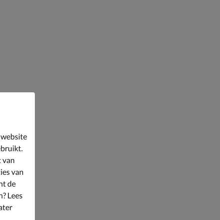
 website
bruikt.
t van
ies van
nt de
n? Lees
ater