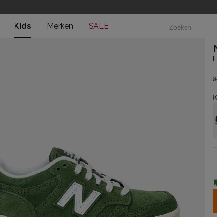
Kids
Merken
SALE
L
8
v
K