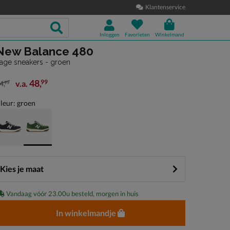
Klantenservice
Inloggen
Favorieten
Winkelmand
New Balance 480
age sneakers - groen
48
,
99
v.a.
4
,
99
an € 84,99 vanaf € 48,99
leur: groen
Kies je maat
Vandaag vóór 23.00u besteld, morgen in huis
In winkelmandje