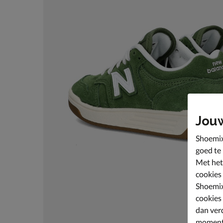
Jou
Shoemix
goed te
Met het
cookies
Shoemix
cookies
dan ver
moment 