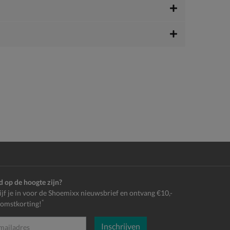
jd op de hoogte zijn?
ijf je in voor de Shoemixx nieuwsbrief en ontvang €10,-
*
omstkorting!
Inschrijven
es