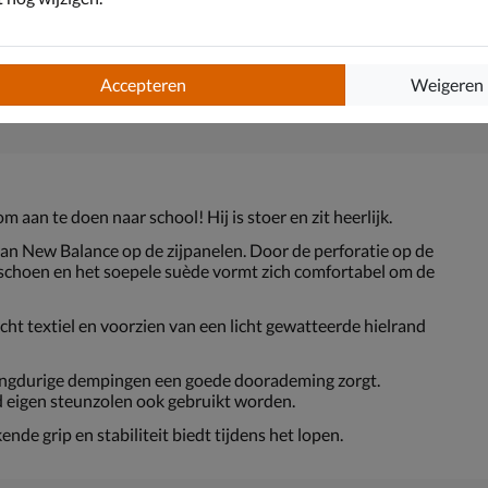
Accepteren
Weigeren
 aan te doen naar school! Hij is stoer en zit heerlijk.
n New Balance op de zijpanelen. Door de perforatie op de
schoen en het soepele suède vormt zich comfortabel om de
cht textiel en voorzien van een licht gewatteerde hielrand
langdurige dempingen een goede doorademing zorgt.
 eigen steunzolen ook gebruikt worden.
de grip en stabiliteit biedt tijdens het lopen.