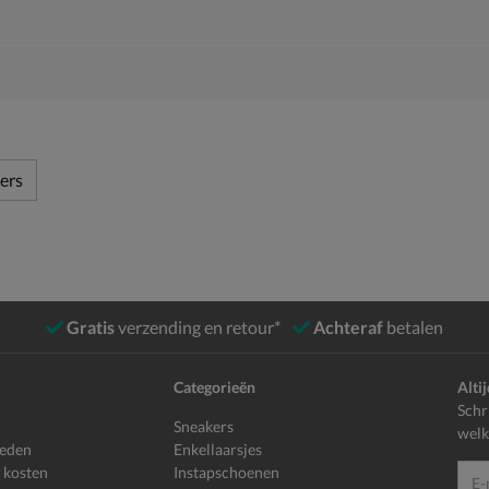
ers
Gratis
verzending en retour*
Achteraf
betalen
Categorieën
Alti
Schr
Sneakers
welk
heden
Enkellaarsjes
 kosten
Instapschoenen
E-mailadr