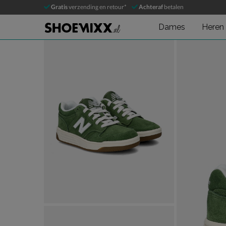
New Balance 480
Gratis
verzending en retour*
Achteraf
betalen
Lage sneakers
Dames
Heren
Product media galerij