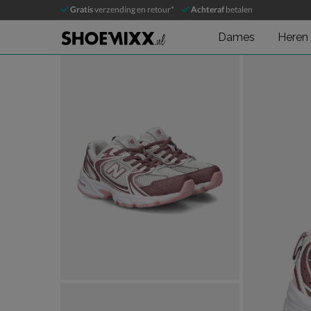
New Balance 530
Gratis
verzending en retour*
Achteraf
betalen
Lage sneakers
Dames
Heren
Product media galerij