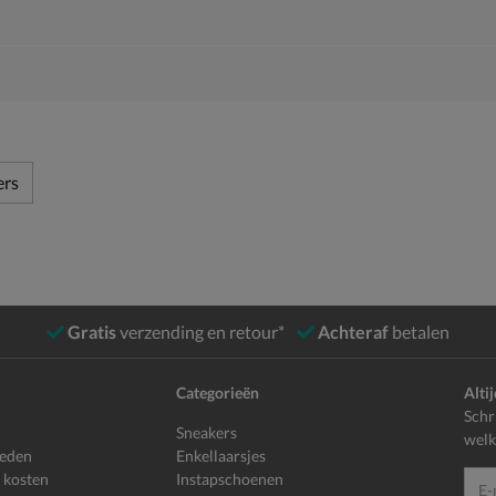
ers
Gratis
verzending en retour*
Achteraf
betalen
Categorieën
Alti
Schr
Sneakers
welk
heden
Enkellaarsjes
 kosten
Instapschoenen
E-mailadr