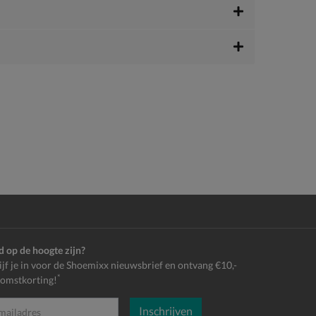
jd op de hoogte zijn?
ijf je in voor de Shoemixx nieuwsbrief en ontvang €10,-
*
omstkorting!
Inschrijven
es