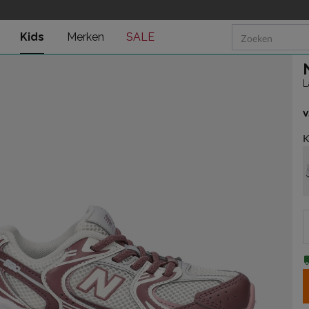
Kids
Merken
SALE
L
v
v
K