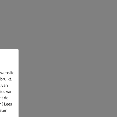
 website
bruikt.
t van
ies van
nt de
n? Lees
ater