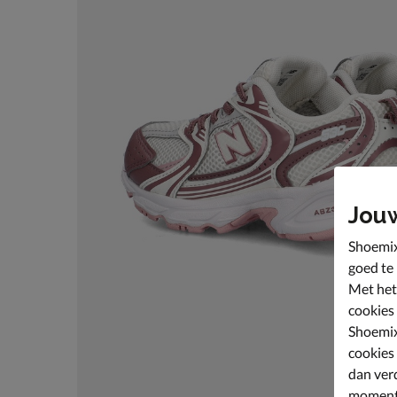
Jou
Shoemix
goed te
Met het
cookies
Shoemix
cookies
dan ver
moment 