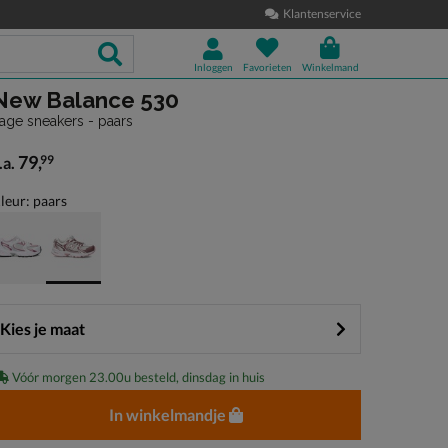
Klantenservice
Inloggen
Favorieten
Winkelmand
New Balance 530
age sneakers - paars
79
,
99
.a.
anaf € 79,99
leur: paars
Kies je maat
Vóór morgen 23.00u besteld, dinsdag in huis
In winkelmandje