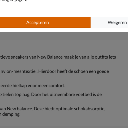
Accepteren
Weigeren
ieve sneakers van New Balance maak je van alle outfits iets
n nylon-meshtextiel. Hierdoor heeft de schoen een goede
teerde hielkap voor meer comfort.
tielen toplaag. Door het uitneembare voetbed is de
an New balance. Deze biedt optimale schokabsorptie,
en demping.