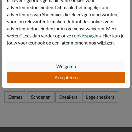
er tevens gebruik gemaakt van cookies voor
persoonlijke pasvorm.
advertentiedoeleinden. Dit maakt het mogelijk om
De binnenzijde is gevoerd met zacht textiel en beschikt
advertenties van Shoemixx, die elders getoond worden,
over een gedempt voetbed voor langdurig loopcomfort.
voor jou relevanter te maken. Je kunt de cookies voor
Een ideale mix van urban stijl en stevigheid, perfect
advertentiedoeleinden indien gewenst weigeren. Meer
voor dagelijks gebruik of een dagje uit.
weten? Lees dan verder op onze
cookiespagina
. Hier kun je
jouw voorkeur ook op een later moment nog wijzigen.
Specificaties
Weigeren
Over Palladium
Accepteren
Bekijk meer
Dames
Schoenen
Sneakers
Lage sneakers