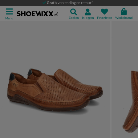
Pikolinos Azores
Gratis
verzending en retour*
Instapschoenen
Zoeken
Inloggen
Favorieten
Winkelmand
Menu
Product media galerij