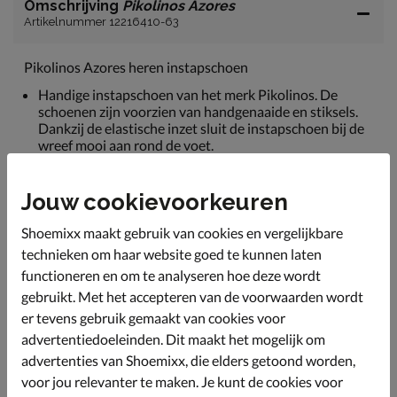
Omschrijving
Pikolinos Azores
Artikelnummer 12216410-63
Pikolinos Azores heren instapschoen
Handige instapschoen van het merk Pikolinos. De
schoenen zijn voorzien van handgenaaide en stiksels.
Dankzij de elastische inzet sluit de instapschoen bij de
wreef mooi aan rond de voet.
Het bovenwerk is van leer, daarnaast zitten er gaatjes
op de wreef van de schoen zodat de schoen goed
Jouw cookievoorkeuren
ventileert.
Shoemixx maakt gebruik van cookies en vergelijkbare
De binnenkant van de schoen is van leer en textiel.
technieken om haar website goed te kunnen laten
In de schoen zit een goed en comfortabel voetbed. Zo
functioneren en om te analyseren hoe deze wordt
heeft het voetbed een zacht kussentje wat een fijne
demping geeft tijdens het lopen.
gebruikt. Met het accepteren van de voorwaarden wordt
er tevens gebruik gemaakt van cookies voor
De rubberen loopzool zorgt ervoor dat je veel grip hebt
advertentiedoeleinden. Dit maakt het mogelijk om
tijdens het lopen.
advertenties van Shoemixx, die elders getoond worden,
voor jou relevanter te maken. Je kunt de cookies voor