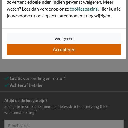
Specificaties
advertentiedoeleinden indien gewenst weigeren. Meer
weten? Lees dan verder op onze
cookiespagina
. Hier kun je
Over Pikolinos
jouw voorkeur ook op een later moment nog wijzigen.
Bekijk meer
Weigeren
Heren
Schoenen
Instapschoenen
Accepteren
Gratis
verzending en retour*
Achteraf
betalen
Altijd op de hoogte zijn?
Schrijf je in voor de Shoemixx nieuwsbrief en ontvang €10,-
*
welkomstkorting!