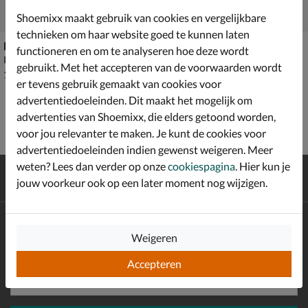
Shoemixx maakt gebruik van cookies en vergelijkbare
technieken om haar website goed te kunnen laten
Pikolinos Azores
Pikolinos Puerto Rico
functioneren en om te analyseren hoe deze wordt
Instapschoenen - cognac
Instapschoenen - cognac
gebruikt. Met het accepteren van de voorwaarden wordt
€ 109,99
van € 119,99 voor € 83,99
109
,
83
,
99
99
119
,
99
er tevens gebruik gemaakt van cookies voor
advertentiedoeleinden. Dit maakt het mogelijk om
advertenties van Shoemixx, die elders getoond worden,
voor jou relevanter te maken. Je kunt de cookies voor
advertentiedoeleinden indien gewenst weigeren. Meer
weten? Lees dan verder op onze
cookiespagina
. Hier kun je
Gratis
verzending en retour*
jouw voorkeur ook op een later moment nog wijzigen.
Achteraf
betalen
Altijd op de hoogte zijn?
Weigeren
Schrijf je in voor de Shoemixx nieuwsbrief en ontvang €10,-
*
welkomstkorting!
Accepteren
E-mailadres