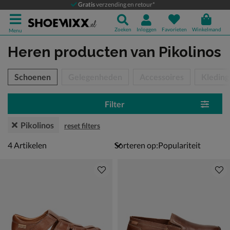
Gratis
verzending en retour*
Zoeken
Inloggen
Favorieten
Winkelmand
Menu
Heren producten
van Pikolinos
tegorieën over
Schoenen
Gelegenheden
Accessoires
Kleding
Filter
Pikolinos
reset filters
4 artikelen
4
Artikelen
Sorteren op: