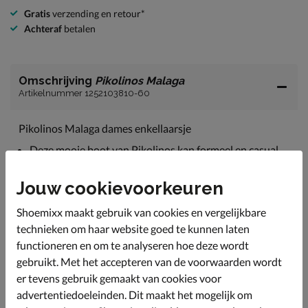
Gratis
verzending en retour*
Achteraf
betalen
Omschrijving
Pikolinos Malaga
Artikelnummer 1252103810-60
Pikolinos Malaga dames enkellaarsje
Deze mooie boot van Pikolinos kan formeel en casual
gedragen worden en is hierdoor heel veelzijdig!
Uitgevoerd in duurzaam geproduceerd leer wat
Jouw cookievoorkeuren
gecertificeerd is door de Leather Working Group.
Bovendien neemt het soepele leer de vorm van de voet
Shoemixx maakt gebruik van cookies en vergelijkbare
aan en biedt zo de ideale pasvorm.
technieken om haar website goed te kunnen laten
Gevoerd met comfortabel leer wat een aangenaam
functioneren en om te analyseren hoe deze wordt
draaggevoel garandeert.
gebruikt. Met het accepteren van de voorwaarden wordt
er tevens gebruik gemaakt van cookies voor
Voorzien van een leren voetbed wat met de vocht- en
warmteregulatie zorgt voor een gezond voetklimaat.
advertentiedoeleinden. Dit maakt het mogelijk om