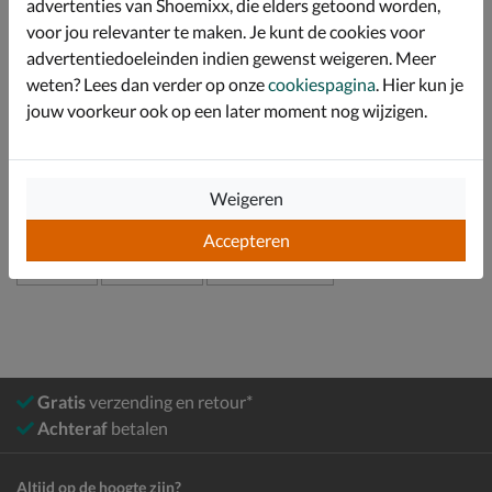
advertenties van Shoemixx, die elders getoond worden,
Afgewerkt met een rubberen loopzool met goede grip
en stevige blokhak.
voor jou relevanter te maken. Je kunt de cookies voor
advertentiedoeleinden indien gewenst weigeren. Meer
weten? Lees dan verder op onze
cookiespagina
. Hier kun je
Specificaties
jouw voorkeur ook op een later moment nog wijzigen.
Over Pikolinos
Bekijk meer
Weigeren
Accepteren
Dames
Schoenen
Enkellaarsjes
Gratis
verzending en retour*
Achteraf
betalen
Altijd op de hoogte zijn?