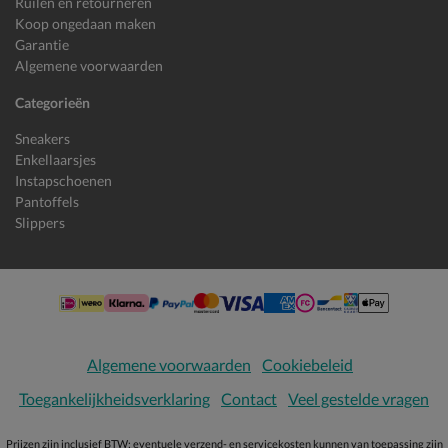
Ruilen en retourneren
Koop ongedaan maken
Garantie
Algemene voorwaarden
Categorieën
Sneakers
Enkellaarsjes
Instapschoenen
Pantoffels
Slippers
Algemene voorwaarden
Cookiebeleid
Toegankelijkheidsverklaring
Contact
Veel gestelde vragen
Prijzen zijn inclusief BTW; eventuele verzend- en servicekosten kunnen van toepassing zijn