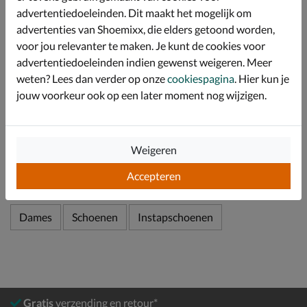
Voorzien van een leren voetbed met foam laag wat
advertentiedoeleinden. Dit maakt het mogelijk om
langdurige demping en comfort biedt gedurende de
advertenties van Shoemixx, die elders getoond worden,
hele dag.
voor jou relevanter te maken. Je kunt de cookies voor
Afgewerkt met een flexibele loopzool die de
advertentiedoeleinden indien gewenst weigeren. Meer
bewegingen van je voet perfect volgt.
weten? Lees dan verder op onze
cookiespagina
. Hier kun je
jouw voorkeur ook op een later moment nog wijzigen.
Specificaties
Weigeren
Over Pikolinos
Bekijk meer
Accepteren
Dames
Schoenen
Instapschoenen
Gratis
verzending en retour*