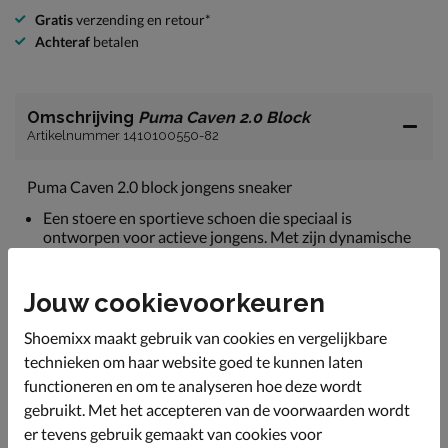
Gratis
verzending en retour*
Achteraf
betalen
Omschrijving
Puma Caven 2.0 Block
Artikelnummer 1410100550-82
Puma Caven 2.0 block jongens sneaker
Een stoere en sportieve schoen die speciaal is
ontworpen voor actieve jongens. Met zijn dynamische
design en praktische kenmerken, zoals de
klittenbandsluiting, is deze sneaker een populaire
sneaker.
Jouw cookievoorkeuren
Het bovenwerk van de sneaker is gemaakt van
Shoemixx maakt gebruik van cookies en vergelijkbare
kunstleer. Het ontwerp is voorzien van opvallende
technieken om haar website goed te kunnen laten
kleurblokken en contrasterende details, waardoor het
een moderne en sportieve uitstraling heeft.
functioneren en om te analyseren hoe deze wordt
gebruikt. Met het accepteren van de voorwaarden wordt
Gevoerd met zacht textiel en voorzien van een
gewatteerde enkelkraag voor meer comfort.
er tevens gebruik gemaakt van cookies voor