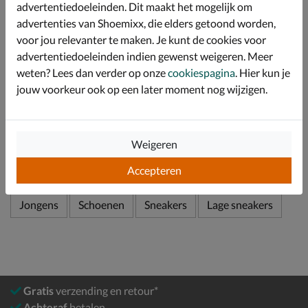
advertentiedoeleinden. Dit maakt het mogelijk om
Het voetbed is uitneembaar waardoor de sneaker ook
advertenties van Shoemixx, die elders getoond worden,
geschikt is voor steunzolen.
voor jou relevanter te maken. Je kunt de cookies voor
Voorzien van een rubberen loopzool die optimale grip
advertentiedoeleinden indien gewenst weigeren. Meer
heeft en goede stabiliteit biedt.
weten? Lees dan verder op onze
cookiespagina
. Hier kun je
jouw voorkeur ook op een later moment nog wijzigen.
Specificaties
Over Puma
Weigeren
Bekijk meer
Accepteren
Jongens
Schoenen
Sneakers
Lage sneakers
Gratis
verzending en retour*
Achteraf
betalen