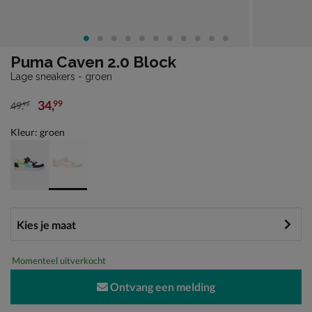
Puma Caven 2.0 Block
Lage sneakers - groen
34
,
99
49
,
99
van € 49,99 voor € 34,99
Kleur: groen
Momenteel uitverkocht
Ontvang een melding