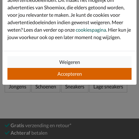
steunzolen.
advertenties van Shoemixx, die elders getoond worden,
Afgewerkt met een rubberen loopzool voor extra grip
voor jou relevanter te maken. Je kunt de cookies voor
tijdens het rennen of lopen.
advertentiedoeleinden indien gewenst weigeren. Meer
weten? Lees dan verder op onze
cookiespagina
. Hier kun je
jouw voorkeur ook op een later moment nog wijzigen.
Specificaties
Over Puma
Weigeren
Bekijk meer
Accepteren
Jongens
Schoenen
Sneakers
Lage sneakers
Gratis
verzending en retour*
Achteraf
betalen