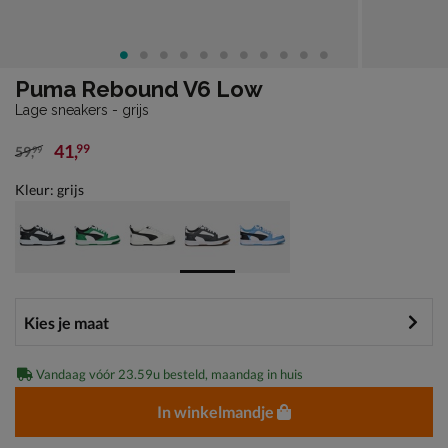
Puma Rebound V6 Low
Lage sneakers - grijs
41
,
99
59
,
99
van € 59,99 voor € 41,99
Kleur: grijs
Vandaag vóór 23.59u besteld, maandag in huis
In winkelmandje