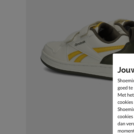
Jou
Shoemix
goed te
Met het
cookies
Shoemix
cookies
dan ver
moment 