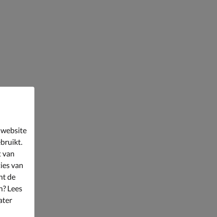
 website
bruikt.
t van
ies van
nt de
n? Lees
ater