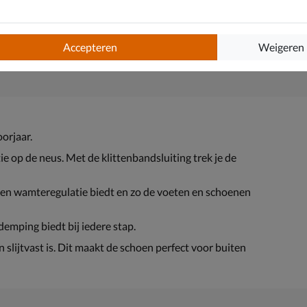
Accepteren
Weigeren
orjaar.
ie op de neus. Met de klittenbandsluiting trek je de
en wamteregulatie biedt en zo de voeten en schoenen
mping biedt bij iedere stap.
slijtvast is. Dit maakt de schoen perfect voor buiten