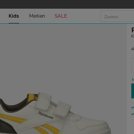
Kids
Merken
SALE
K
4
v
M