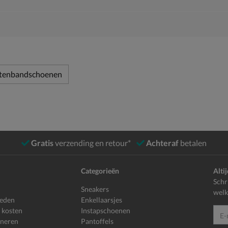
ttenbandschoenen
Gratis
verzending en retour*
Achteraf
betalen
Categorieën
Alti
Schr
Sneakers
welk
heden
Enkellaarsjes
 kosten
Instapschoenen
E-mailadr
rneren
Pantoffels