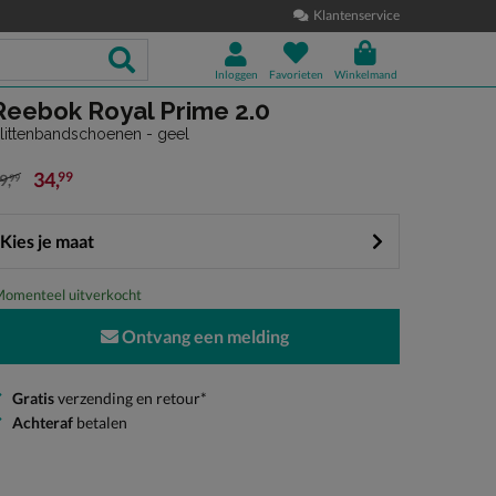
Klantenservice
Inloggen
Favorieten
Winkelmand
Reebok Royal Prime 2.0
littenbandschoenen - geel
34
,
99
9
,
99
an € 49,99 voor € 34,99
Kies je maat
omenteel uitverkocht
Ontvang een melding
Gratis
verzending en retour*
Achteraf
betalen