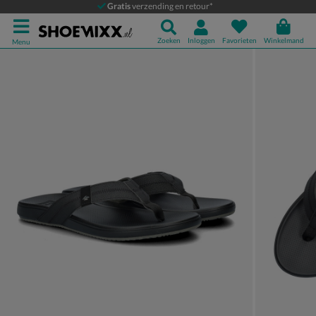
Reef Cushion Phantom
Gratis
verzending en retour*
Slippers
Zoeken
Inloggen
Favorieten
Winkelmand
Menu
Product media galerij