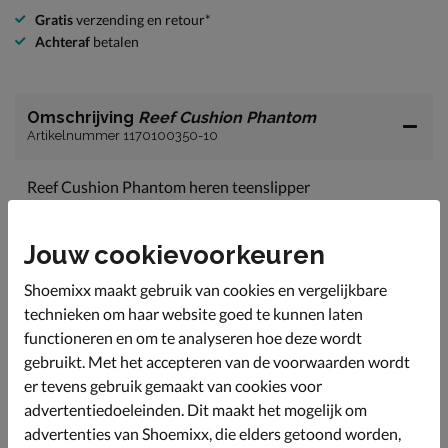
Gratis
verzending en retour*
Achteraf
betalen
Omschrijving
Reef Cushion Phantom
Artikelnummer 1170100350-10
Reef Cushion Phantom heren teenslipper
Alsof je met je blote voeten in het zand loopt. Zo zacht
is het voetbed van deze Reef slipper.
Jouw cookievoorkeuren
De band over de wreef is gemaakt van zacht
synthetisch materiaal zonder scherpe randen.
Shoemixx maakt gebruik van cookies en vergelijkbare
technieken om haar website goed te kunnen laten
Het voetbed is anatomisch gevormd waardoor het de
perfecte ondersteuning en demping geeft aan je
functioneren en om te analyseren hoe deze wordt
voeten.
gebruikt. Met het accepteren van de voorwaarden wordt
er tevens gebruik gemaakt van cookies voor
EVA-materiaal is gebruikt voor het voetbed dat bekend
staat om zijn optimale schokabsorberende werking.
advertentiedoeleinden. Dit maakt het mogelijk om
advertenties van Shoemixx, die elders getoond worden,
Voorzien van een rubberen zool met een licht profiel.