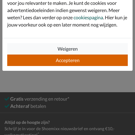
voor jou relevanter te maken. Je kunt de cookies voor
advertentiedoeleinden indien gewenst weigeren. Meer
Specificaties
weten? Lees dan verder op onze
cookiespagina
. Hier kun je
jouw voorkeur ook op een later moment nog wijzigen.
Over Reef
Bekijk meer
Weigeren
Accepteren
Heren
Schoenen
Slippers
Gratis
verzending en retour*
Achteraf
betalen
Altijd op de hoogte zijn?
Schrijf je in voor de Shoemixx nieuwsbrief en ontvang €10,-
*
welkomstkorting!