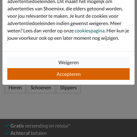
de voetboog.
advertentiedoeleinden. Dit maakt het mogelijk om
advertenties van Shoemixx, die elders getoond worden,
Afgewerkt met een flexibele rubberen loopzool die de
voor jou relevanter te maken. Je kunt de cookies voor
bewegingen van de voet volgt en voor goede grip zorgt
bij iedere stap.
advertentiedoeleinden indien gewenst weigeren. Meer
weten? Lees dan verder op onze
cookiespagina
. Hier kun je
jouw voorkeur ook op een later moment nog wijzigen.
Specificaties
Over Reef
Weigeren
Bekijk meer
Accepteren
Heren
Schoenen
Slippers
Gratis
verzending en retour*
Achteraf
betalen