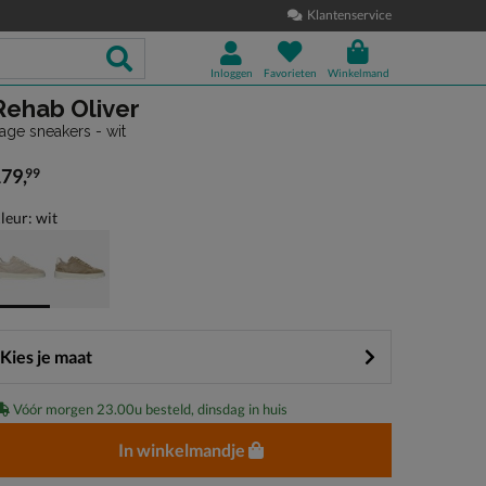
Klantenservice
Inloggen
Favorieten
Winkelmand
Rehab Oliver
age sneakers - wit
179
,
99
 179,99
leur: wit
Kies je maat
Vóór morgen 23.00u besteld, dinsdag in huis
In winkelmandje