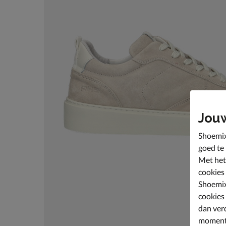
Jou
Shoemix
goed te
Met het
cookies
Shoemix
cookies
dan ver
moment 