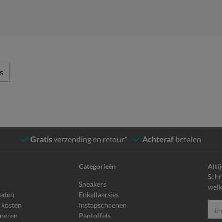
s
Gratis
verzending en retour*
Achteraf
betalen
Categorieën
Alti
Schr
Sneakers
welk
heden
Enkellaarsjes
 kosten
Instapschoenen
E-mailadr
rneren
Pantoffels