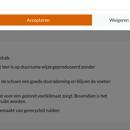
Accepteren
Weigeren
Rehab.
 leer is op duurzame wijze geproduceerd zonder
t de schoen een goede doorademing en blijven de voeten
at voor een gezond voetklimaat zorgt. Bovendien is het
ruikt worden.
emaakt van gerecycled rubber.