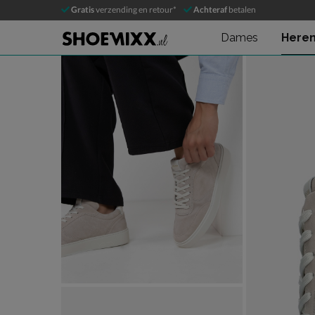
Rehab Oliver
Gratis
verzending en retour*
Achteraf
betalen
Lage sneakers
Dames
Here
Product media galerij