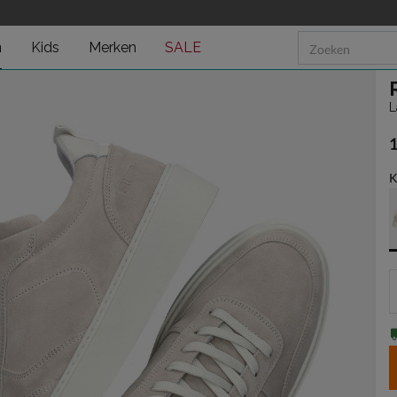
n
Kids
Merken
SALE
L
€
K