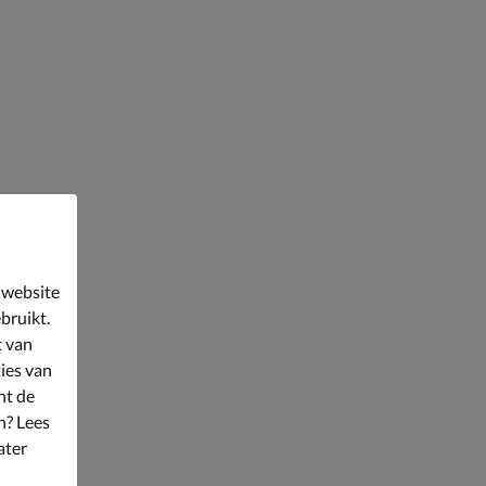
 website
bruikt.
t van
ies van
nt de
n? Lees
ater