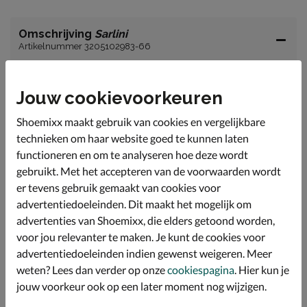
Omschrijving
Sarlini
Artikelnummer 3205102983-66
Sarlini dames shopper
Jouw cookievoorkeuren
Deze leuke furry tas geeft iedere outfit een leuke twist.
Shoemixx maakt gebruik van cookies en vergelijkbare
Uitgevoerd in fake fur en gevoerd met polyester.
technieken om haar website goed te kunnen laten
De tas bestaat uit één hoofdvak met aan beide zijdes
functioneren en om te analyseren hoe deze wordt
extra insteekvakken.
gebruikt. Met het accepteren van de voorwaarden wordt
Afmetingen: 36x28x13 cm.
er tevens gebruik gemaakt van cookies voor
advertentiedoeleinden. Dit maakt het mogelijk om
advertenties van Shoemixx, die elders getoond worden,
Specificaties
voor jou relevanter te maken. Je kunt de cookies voor
Bekijk meer
advertentiedoeleinden indien gewenst weigeren. Meer
weten? Lees dan verder op onze
cookiespagina
. Hier kun je
jouw voorkeur ook op een later moment nog wijzigen.
Dames
Tassen
Schoudertassen