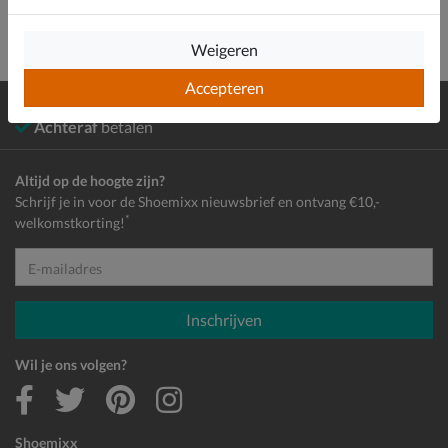
Weigeren
Accepteren
Gratis
verzending en retour*
Achteraf
betalen
Altijd op de hoogte zijn?
Schrijf je in voor de Shoemixx nieuwsbrief en ontvang €10,-
*
welkomstkorting!
E-mailadres
Inschrijven
Wil je ons volgen?
Shoemixx