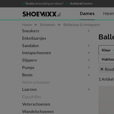
Gratis
verzending en retour*
Achteraf
betalen
Dames
Here
Home
Schoenen
Ballerinas & instappers
Sneakers
Sla categorieën over
Ball
Enkellaarsjes
Sandalen
Kleur
Instapschoenen
Hakhoo
Slippers
Pumps
Roo
Boots
1 artikel
1
Artikel
Nette schoenen
Laarzen
Espadrilles
Veterschoenen
Wandelschoenen