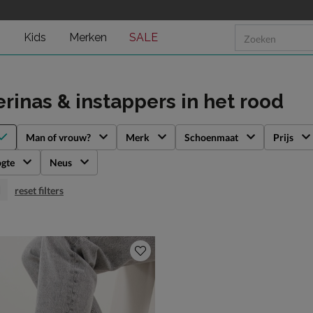
n
Kids
Merken
SALE
erinas & instappers
in het rood
Man of vrouw?
Merk
Schoenmaat
Prijs
gte
Neus
d
reset filters