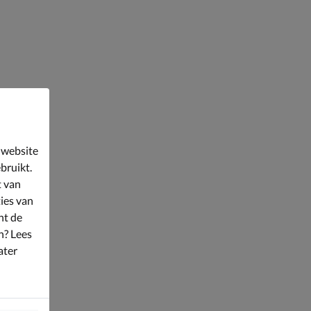
 website
bruikt.
t van
ies van
nt de
n? Lees
ater