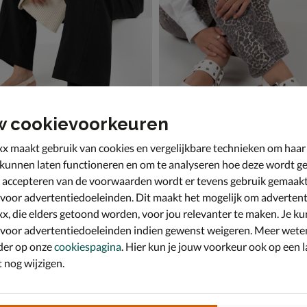
w cookievoorkeuren
x maakt gebruik van cookies en vergelijkbare technieken om haar
 kunnen laten functioneren en om te analyseren hoe deze wordt ge
 accepteren van de voorwaarden wordt er tevens gebruik gemaak
Nelson
 & instappers - wit
Ballerinas & instappers - wit
 voor advertentiedoeleinden. Dit maakt het mogelijk om advertent
,99 voor € 41,99
van € 69,99 voor € 48,99
48
,
9
99
69
,
99
x, die elders getoond worden, voor jou relevanter te maken. Je ku
 voor advertentiedoeleinden indien gewenst weigeren. Meer wete
der op onze
cookiespagina
. Hier kun je jouw voorkeur ook op een l
nog wijzigen.