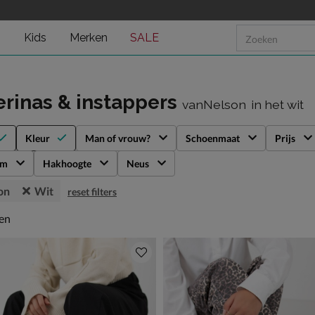
n
Kids
Merken
SALE
erinas & instappers
vanNelson
in het wit
Kleur
Man of vrouw?
Schoenmaat
Prijs
rm
Hakhoogte
Neus
on
Wit
reset filters
en
len