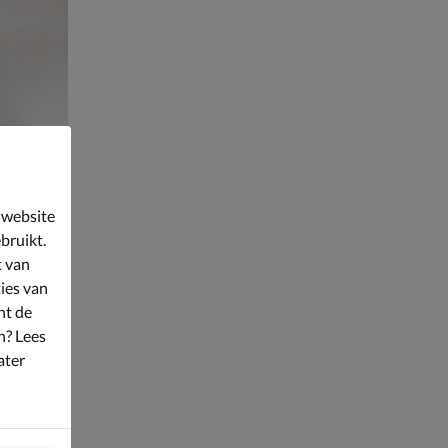
 website
bruikt.
t van
ies van
nt de
n? Lees
ater