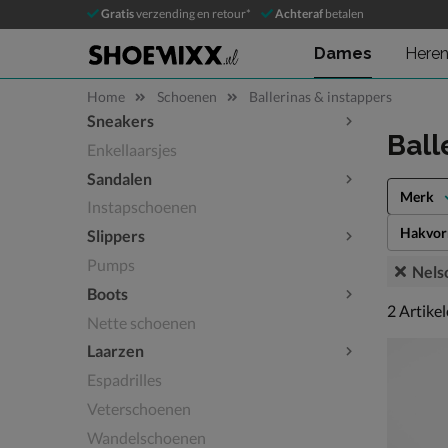
Gratis
verzending en retour*
Achteraf
betalen
Dames
Here
Home
Schoenen
Ballerinas & instappers
Sneakers
Sla categorieën over
Ball
Enkellaarsjes
Sandalen
Merk
Instapschoenen
Hakvo
Slippers
Pumps
Nels
Boots
2 artikel
2
Artike
Nette schoenen
Laarzen
Espadrilles
Veterschoenen
Wandelschoenen