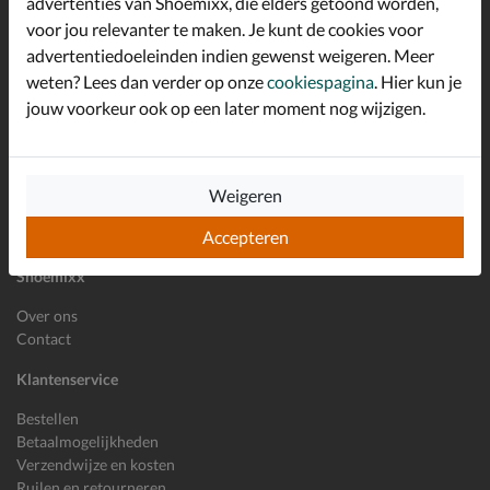
advertenties van Shoemixx, die elders getoond worden,
Schrijf je in voor de Shoemixx nieuwsbrief en ontvang €10,-
voor jou relevanter te maken. Je kunt de cookies voor
*
welkomstkorting!
advertentiedoeleinden indien gewenst weigeren. Meer
weten? Lees dan verder op onze
cookiespagina
. Hier kun je
jouw voorkeur ook op een later moment nog wijzigen.
E-mailadres
Inschrijven
Wil je ons volgen?
Weigeren
Accepteren
Shoemixx
Over ons
Contact
Klantenservice
Bestellen
Betaalmogelijkheden
Verzendwijze en kosten
Ruilen en retourneren