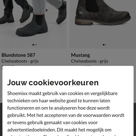
Blundstone 587
Mustang
Chelseaboots - grijs
Chelseaboots - grijs
€ 209,99
van € 89,99 voor € 62,99
209
,
62
,
99
99
89
,
99
Jouw cookievoorkeuren
Shoemixx maakt gebruik van cookies en vergelijkbare
technieken om haar website goed te kunnen laten
functioneren en om te analyseren hoe deze wordt
Gratis
verzending en retour*
gebruikt. Met het accepteren van de voorwaarden wordt
Achteraf
betalen
er tevens gebruik gemaakt van cookies voor
advertentiedoeleinden. Dit maakt het mogelijk om
Altijd op de hoogte zijn?