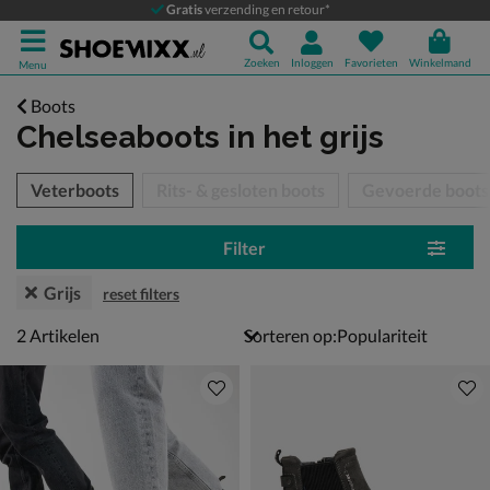
Gratis
verzending en retour*
Zoeken
Inloggen
Favorieten
Winkelmand
Menu
Boots
Chelseaboots
in het grijs
tegorieën over
Veterboots
Rits- & gesloten boots
Gevoerde boots
Filter
Grijs
reset filters
2 artikelen
2
Artikelen
Sorteren op: