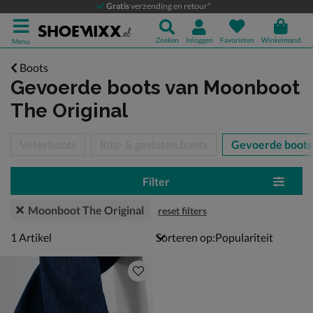
Gratis
verzending en retour*
Zoeken
Inloggen
Favorieten
Winkelmand
Menu
Boots
Gevoerde boots
van Moonboot
The Original
tegorieën over
Veterboots
Rits- & gesloten boots
Gevoerde boots
Filter
Moonboot The Original
reset filters
1 artikel
1
Artikel
Sorteren op: