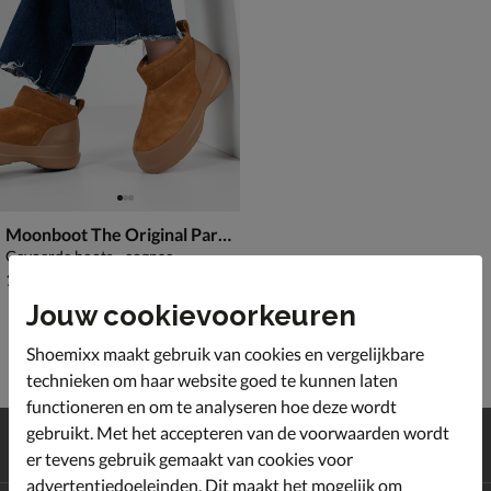
Moonboot The Original Park Soft Luna
Gevoerde boots - cognac
€ 194,99
194
,
99
Jouw cookievoorkeuren
Shoemixx maakt gebruik van cookies en vergelijkbare
technieken om haar website goed te kunnen laten
functioneren en om te analyseren hoe deze wordt
Gratis
verzending en retour*
gebruikt. Met het accepteren van de voorwaarden wordt
Achteraf
betalen
er tevens gebruik gemaakt van cookies voor
advertentiedoeleinden. Dit maakt het mogelijk om