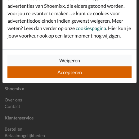
advertenties van Shoemixx, die elders getoond worden,
Altijd op de hoogte zijn?
voor jou relevanter te maken. Je kunt de cookies voor
Schrijf je in voor de Shoemixx nieuwsbrief en ontvang €10,-
*
welkomstkorting!
advertentiedoeleinden indien gewenst weigeren. Meer
weten? Lees dan verder op onze
cookiespagina
. Hier kun je
jouw voorkeur ook op een later moment nog wijzigen.
E-mailadres
Inschrijven
Weigeren
Wil je ons volgen?
Accepteren
Shoemixx
Over ons
Contact
Klantenservice
Bestellen
Betaalmogelijkheden