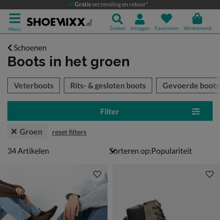
Gratis
verzending en retour*
Zoeken
Inloggen
Favorieten
Winkelmand
Menu
Schoenen
Boots
in het groen
tegorieën over
Veterboots
Rits- & gesloten boots
Gevoerde boots
Filter
Groen
reset filters
34 artikelen
34
Artikelen
Sorteren op: