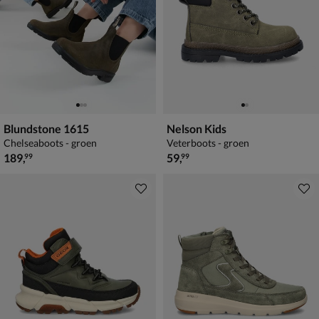
Blundstone 1615
Nelson Kids
Chelseaboots - groen
Veterboots - groen
€ 189,99
€ 59,99
189
,
59
,
99
99