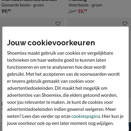
Gevoerde boots - groen
Veterboots - groen
€ 99,99
van € 79,99 voor € 55,99
99
,
55
,
99
99
79
,
99
Jouw cookievoorkeuren
Shoemixx maakt gebruik van cookies en vergelijkbare
technieken om haar website goed te kunnen laten
functioneren en om te analyseren hoe deze wordt
gebruikt. Met het accepteren van de voorwaarden wordt
er tevens gebruik gemaakt van cookies voor
advertentiedoeleinden. Dit maakt het mogelijk om
advertenties van Shoemixx, die elders getoond worden,
voor jou relevanter te maken. Je kunt de cookies voor
Rieker
PME Legend Dragan
advertentiedoeleinden indien gewenst weigeren. Meer
Veterboots - groen
Veterboots - groen
van € 99,99 voor € 69,99
€ 159,99
69
,
159
,
99
99
weten? Lees dan verder op onze
cookiespagina
. Hier kun je
99
,
99
jouw voorkeur ook op een later moment nog wijzigen.