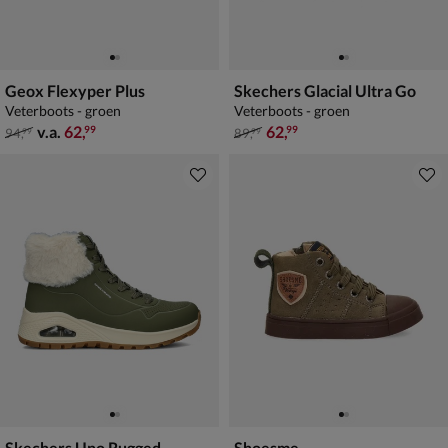
Geox Flexyper Plus
Skechers Glacial Ultra Go
Veterboots - groen
Veterboots - groen
van € 94,99 vanaf € 62,99
van € 89,99 voor € 62,99
v.a.
62
,
62
,
99
99
94
,
89
,
99
99
Skechers Uno Rugged
Shoesme