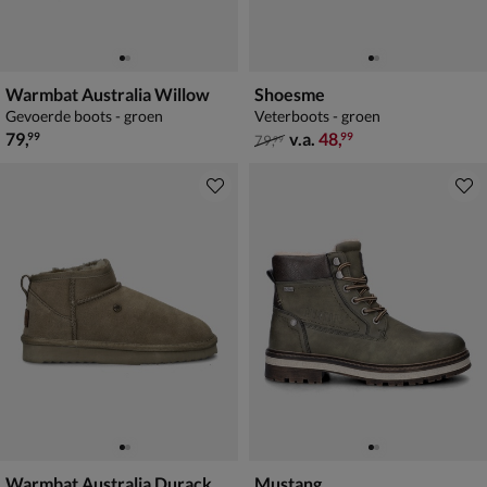
Warmbat Australia Willow
Shoesme
Gevoerde boots - groen
Veterboots - groen
€ 79,99
van € 79,99 vanaf € 48,99
79
,
v.a.
48
,
99
99
79
,
99
Warmbat Australia Durack
Mustang