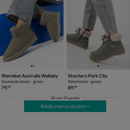
Warmbat Australia Wallaby
Skechers Park City
Gevoerde boots - groen
Veterboots - groen
€ 79,99
€ 89,99
79
,
89
,
99
99
30
van
34 gezien
Bekijk meer producten