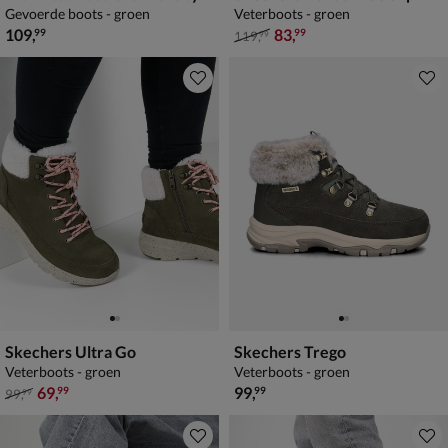
Gevoerde boots - groen
Veterboots - groen
€ 109,99
van € 119,99 voor € 83,99
109
,
83
,
99
99
119
,
99
Skechers Ultra Go
Skechers Trego
Veterboots - groen
Veterboots - groen
van € 99,99 voor € 69,99
€ 99,99
69
,
99
,
99
99
99
,
99