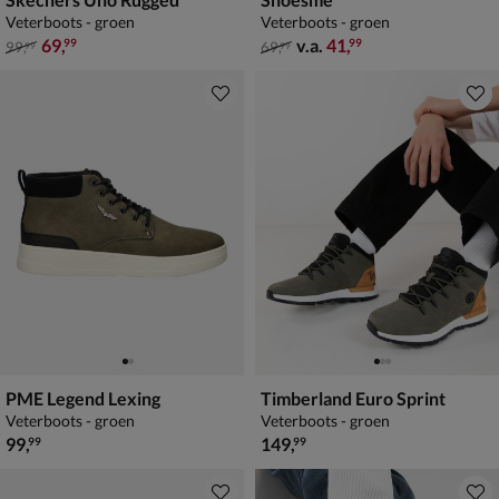
Veterboots - groen
Veterboots - groen
van € 99,99 voor € 69,99
van € 69,99 vanaf € 41,99
69
,
v.a.
41
,
99
99
99
,
69
,
99
99
PME Legend Lexing
Timberland Euro Sprint
Veterboots - groen
Veterboots - groen
€ 99,99
€ 149,99
99
,
149
,
99
99