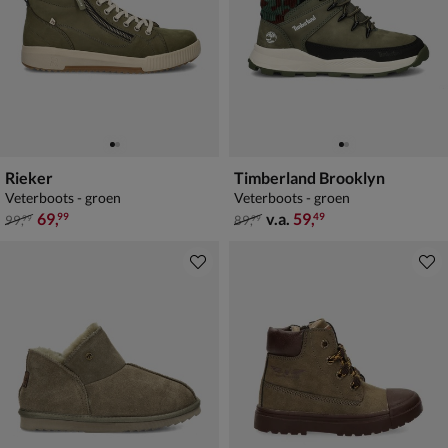
Rieker
Timberland Brooklyn
Veterboots - groen
Veterboots - groen
van € 99,99 voor € 69,99
van € 89,99 vanaf € 59,49
69
,
v.a.
59
,
99
49
99
,
89
,
99
99