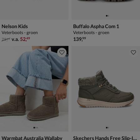
Nelson Kids
Buffalo Aspha Com 1
Veterboots - groen
Veterboots - groen
van € 79,99 vanaf € 52,49
€ 139,99
v.a.
52
,
139
,
49
99
79
,
99
Warmbat Australia Wallaby
Skechers Hands Free Slip-Ins On-the-Go Stellar