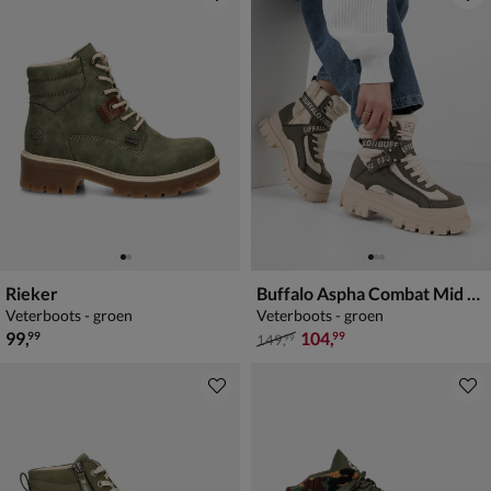
Rieker
Buffalo Aspha Combat Mid Warm
Veterboots - groen
Veterboots - groen
€ 99,99
van € 149,99 voor € 104,99
99
,
104
,
99
99
149
,
99