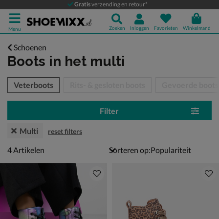
Gratis
verzending en retour*
Zoeken
Inloggen
Favorieten
Winkelmand
Menu
Schoenen
Boots
in het multi
tegorieën over
Veterboots
Rits- & gesloten boots
Gevoerde boots
Filter
Multi
reset filters
4 artikelen
4
Artikelen
Sorteren op: