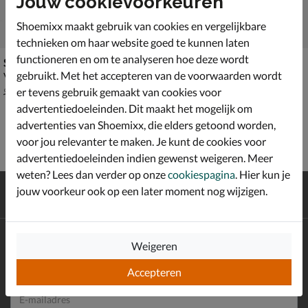
Jouw cookievoorkeuren
Shoemixx maakt gebruik van cookies en vergelijkbare
technieken om haar website goed te kunnen laten
functioneren en om te analyseren hoe deze wordt
Shoesme
Maruti Eden
gebruikt. Met het accepteren van de voorwaarden wordt
Veterboots - multi
Veterboots - multi
van € 99,99 vanaf € 66,49
van € 119,99 voor € 83,99
v.a.
66
,
83
,
49
99
er tevens gebruik gemaakt van cookies voor
99
,
119
,
99
99
advertentiedoeleinden. Dit maakt het mogelijk om
advertenties van Shoemixx, die elders getoond worden,
voor jou relevanter te maken. Je kunt de cookies voor
advertentiedoeleinden indien gewenst weigeren. Meer
weten? Lees dan verder op onze
cookiespagina
. Hier kun je
Gratis
verzending en retour*
jouw voorkeur ook op een later moment nog wijzigen.
Achteraf
betalen
Altijd op de hoogte zijn?
Weigeren
Schrijf je in voor de Shoemixx nieuwsbrief en ontvang €10,-
*
welkomstkorting!
Accepteren