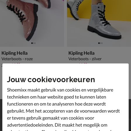
Kipling Hella
Kipling Hella
Veterboots - roze
Veterboots - zilver
van € 99,99 voor € 69,99
van € 99,99 voor € 69,99
69
,
69
,
99
99
99
,
99
,
99
99
Jouw cookievoorkeuren
Shoemixx maakt gebruik van cookies en vergelijkbare
technieken om haar website goed te kunnen laten
functioneren en om te analyseren hoe deze wordt
Gratis
verzending en retour*
gebruikt. Met het accepteren van de voorwaarden wordt
Achteraf
betalen
er tevens gebruik gemaakt van cookies voor
advertentiedoeleinden. Dit maakt het mogelijk om
Altijd op de hoogte zijn?