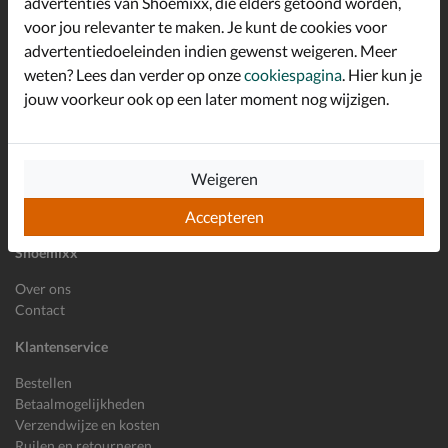
advertenties van Shoemixx, die elders getoond worden,
Schrijf je in voor de Shoemixx nieuwsbrief en ontvang €10,-
voor jou relevanter te maken. Je kunt de cookies voor
*
welkomstkorting!
advertentiedoeleinden indien gewenst weigeren. Meer
weten? Lees dan verder op onze
cookiespagina
. Hier kun je
jouw voorkeur ook op een later moment nog wijzigen.
E-mailadres
Inschrijven
Wil je ons volgen?
Weigeren
Accepteren
Shoemixx
Over ons
Contact
Klantenservice
Bestellen
Betaalmogelijkheden
Verzendwijze en kosten
Ruilen en retourneren