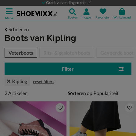
Gratis
verzending en retour*
Zoeken
Inloggen
Favorieten
Winkelmand
Menu
Schoenen
Boots
van Kipling
tegorieën over
Veterboots
Rits- & gesloten boots
Gevoerde boots
Filter
Kipling
reset filters
2 artikelen
2
Artikelen
Sorteren op: