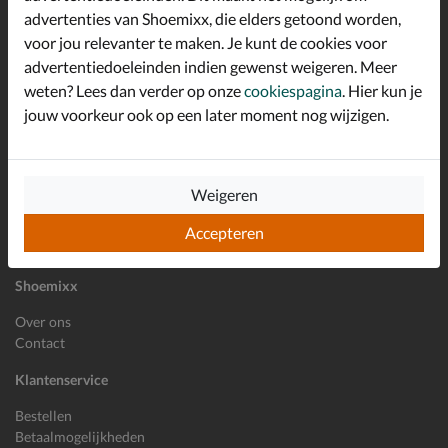
advertenties van Shoemixx, die elders getoond worden,
Altijd op de hoogte zijn?
voor jou relevanter te maken. Je kunt de cookies voor
Schrijf je in voor de Shoemixx nieuwsbrief en ontvang €10,-
*
welkomstkorting!
advertentiedoeleinden indien gewenst weigeren. Meer
weten? Lees dan verder op onze
cookiespagina
. Hier kun je
jouw voorkeur ook op een later moment nog wijzigen.
E-mailadres
Inschrijven
Weigeren
Wil je ons volgen?
Accepteren
Shoemixx
Over ons
Contact
Klantenservice
Bestellen
Betaalmogelijkheden