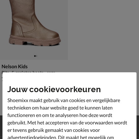
Nelson Kids
Rits- & gesloten boots - roze
€ 79,99
79
,
99
Jouw cookievoorkeuren
Shoemixx maakt gebruik van cookies en vergelijkbare
technieken om haar website goed te kunnen laten
functioneren en om te analyseren hoe deze wordt
Gratis
verzending en retour*
gebruikt. Met het accepteren van de voorwaarden wordt
Achteraf
betalen
er tevens gebruik gemaakt van cookies voor
advertentiedoeleinden. Dit maakt het mogelijk om