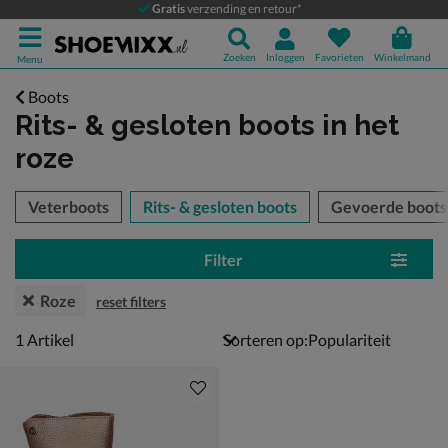
Gratis
verzending en retour*
Zoeken
Inloggen
Favorieten
Winkelmand
Menu
Boots
Rits- & gesloten boots
in het
roze
tegorieën over
Veterboots
Rits- & gesloten boots
Gevoerde boots
Filter
Roze
reset filters
1 artikel
1
Artikel
Sorteren op: