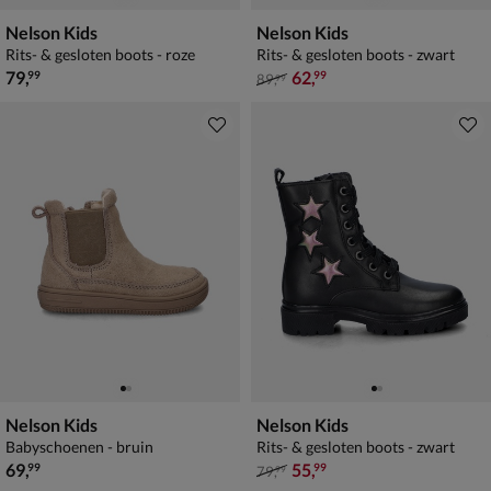
Nelson Kids
Nelson Kids
Rits- & gesloten boots - roze
Rits- & gesloten boots - zwart
€ 79,99
van € 89,99 voor € 62,99
79
,
62
,
99
99
89
,
99
Nelson Kids
Nelson Kids
Babyschoenen - bruin
Rits- & gesloten boots - zwart
€ 69,99
van € 79,99 voor € 55,99
69
,
55
,
99
99
79
,
99