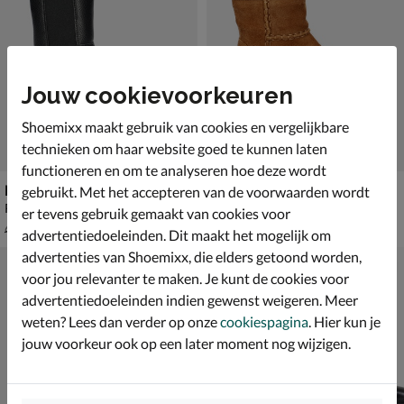
Jouw cookievoorkeuren
Shoemixx maakt gebruik van cookies en vergelijkbare
technieken om haar website goed te kunnen laten
functioneren en om te analyseren hoe deze wordt
Nelson Kids
Nelson Kids
gebruikt. Met het accepteren van de voorwaarden wordt
Rits- & gesloten boots - zwart
Rits- & gesloten boots - cognac
er tevens gebruik gemaakt van cookies voor
van € 69,99 voor € 48,99
€ 69,99
48
,
69
,
99
99
69
,
99
advertentiedoeleinden. Dit maakt het mogelijk om
advertenties van Shoemixx, die elders getoond worden,
voor jou relevanter te maken. Je kunt de cookies voor
advertentiedoeleinden indien gewenst weigeren. Meer
weten? Lees dan verder op onze
cookiespagina
. Hier kun je
jouw voorkeur ook op een later moment nog wijzigen.