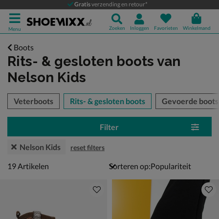
Gratis
verzending en retour*
Zoeken
Inloggen
Favorieten
Winkelmand
Menu
Boots
Rits- & gesloten boots
van
Nelson Kids
tegorieën over
Veterboots
Rits- & gesloten boots
Gevoerde boots
Filter
Nelson Kids
reset filters
19 artikelen
19
Artikelen
Sorteren op: