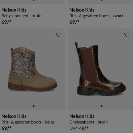
Nelson Kids
Nelson Kids
Babyschoenen - bruin
Rits- & gesloten boots - zwart
€ 69,99
€ 69,99
69
,
69
,
99
99
Nelson Kids
Nelson Kids
Rits- & gesloten boots - beige
Chelseaboots - bruin
€ 69,99
van € 69,99 voor € 48,99
69
,
48
,
99
99
69
,
99