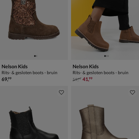
Nelson Kids
Nelson Kids
Rits- & gesloten boots - bruin
Rits- & gesloten boots - bruin
€ 69,99
van € 59,99 voor € 41,99
69
,
41
,
99
99
59
,
99