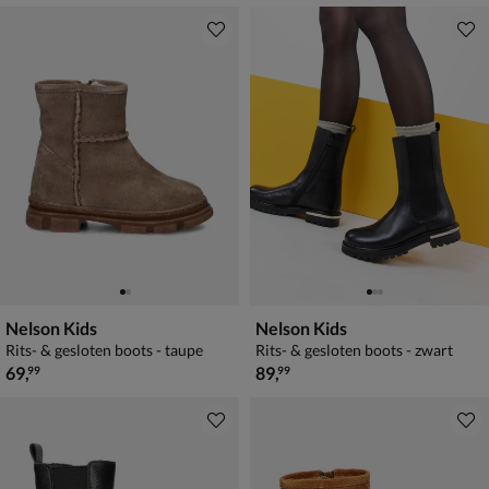
Nelson Kids
Nelson Kids
Rits- & gesloten boots - taupe
Rits- & gesloten boots - zwart
€ 69,99
€ 89,99
69
,
89
,
99
99