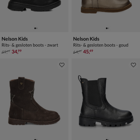
Nelson Kids
Nelson Kids
Rits- & gesloten boots - zwart
Rits- & gesloten boots - goud
van € 49,99 voor € 34,99
van € 64,99 voor € 45,49
34
,
45
,
99
49
49
,
64
,
99
99