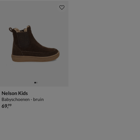
Nelson Kids
Babyschoenen - bruin
€ 69,99
69
,
99