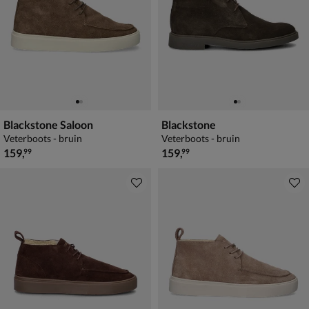
Blackstone Saloon
Blackstone
Veterboots - bruin
Veterboots - bruin
€ 159,99
€ 159,99
159
,
159
,
99
99