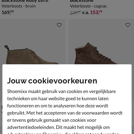
Veterboots - bruin
Veterboots - cognac
€ 169,99
van € 229,99 vanaf € 153,99
169
,
v.a.
153
,
99
99
229
,
99
Jouw cookievoorkeuren
Shoemixx maakt gebruik van cookies en vergelijkbare
technieken om haar website goed te kunnen laten
functioneren en om te analyseren hoe deze wordt
Blackstone
Blackstone Ruby Eero
gebruikt. Met het accepteren van de voorwaarden wordt
Veterboots - beige
Veterboots - bruin
€ 159,99
€ 169,99
159
,
169
,
99
99
er tevens gebruik gemaakt van cookies voor
advertentiedoeleinden. Dit maakt het mogelijk om