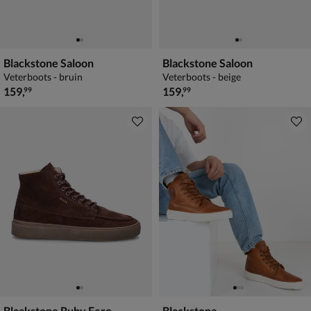
Blackstone Saloon
Blackstone Saloon
Veterboots - bruin
Veterboots - beige
€ 159,99
€ 159,99
159
,
159
,
99
99
Blackstone Ruby Eero
Blackstone