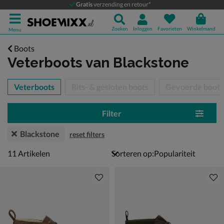
Gratis
verzending en retour*
Zoeken
Inloggen
Favorieten
Winkelmand
Menu
Boots
Veterboots
van Blackstone
tegorieën over
Veterboots
Rits- & gesloten boots
Gevoerde boots
Filter
Blackstone
reset filters
11 artikelen
11
Artikelen
Sorteren op: