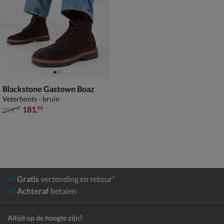
Blackstone Gastown Boaz
Veterboots - bruin
van € 259,99 voor € 181,99
181
,
99
259
,
99
Gratis
verzending en retour*
Achteraf
betalen
Altijd op de hoogte zijn?