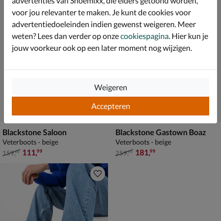
advertenties van Shoemixx, die elders getoond worden,
voor jou relevanter te maken. Je kunt de cookies voor
advertentiedoeleinden indien gewenst weigeren. Meer
weten? Lees dan verder op onze
cookiespagina
. Hier kun je
jouw voorkeur ook op een later moment nog wijzigen.
Weigeren
Accepteren
Blackstone Saloon
Blackstone Gastown Boaz
Veterboots - beige
Veterboots - beige
van € 159,99 voor € 111,99
van € 259,99 voor € 181,99
111
,
181
,
99
99
159
,
259
,
99
99