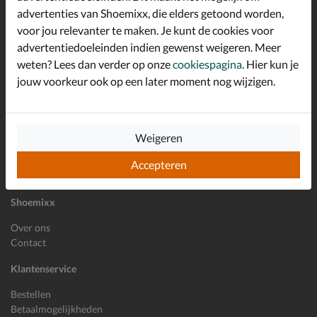
advertenties van Shoemixx, die elders getoond worden,
Altijd op de hoogte zijn?
voor jou relevanter te maken. Je kunt de cookies voor
Schrijf je in voor de Shoemixx nieuwsbrief en ontvang €10,-
*
welkomstkorting!
advertentiedoeleinden indien gewenst weigeren. Meer
weten? Lees dan verder op onze
cookiespagina
. Hier kun je
jouw voorkeur ook op een later moment nog wijzigen.
E-mailadres
Inschrijven
Weigeren
Wil je ons volgen?
Accepteren
Shoemixx
Over ons
Contact
Klantenservice
Bestellen
Betaalmogelijkheden