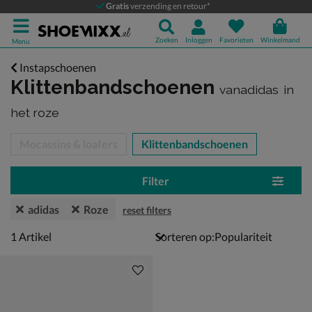
Gratis
verzending en retour*
Zoeken
Inloggen
Favorieten
Winkelmand
Menu
Instapschoenen
Klittenbandschoenen
vanadidas
in
het roze
tegorieën over
Mocassins & loafers
Klittenbandschoenen
Filter
adidas
Roze
reset filters
1 artikel
1
Artikel
Sorteren op: