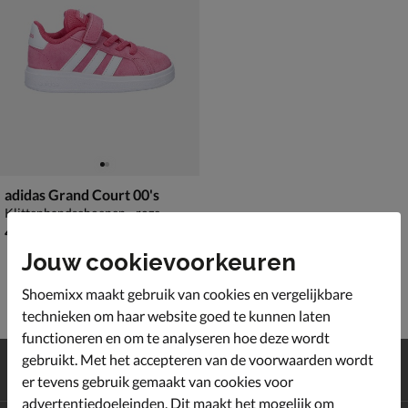
adidas Grand Court 00's
Klittenbandschoenen - roze
€ 49,99
49
,
99
Jouw cookievoorkeuren
Shoemixx maakt gebruik van cookies en vergelijkbare
technieken om haar website goed te kunnen laten
functioneren en om te analyseren hoe deze wordt
Gratis
verzending en retour*
gebruikt. Met het accepteren van de voorwaarden wordt
Achteraf
betalen
er tevens gebruik gemaakt van cookies voor
advertentiedoeleinden. Dit maakt het mogelijk om